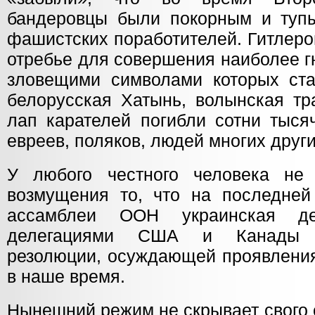
бандеровцы были покорным и туп
фашистских поработителей. Гитлеро
отребье для совершения наиболее г
зловещими символами которых ст
белорусская Хатынь, волынская тр
лап карателей погибли сотни тысяч
евреев, поляков, людей многих друг
У любого честного человека не
возмущения то, что на последней
ассамблеи ООН украинская де
делегациями США и Канады г
резолюции, осуждающей проявлени
в наше время.
Нынешний режим не скрывает свого 