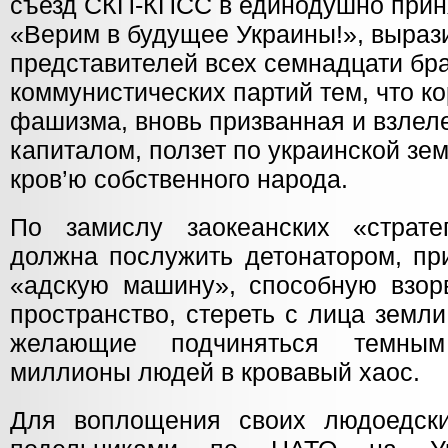
съезд СКП-КПСС в единодушно прин
«Верим в будущее Украины!», вырази
представителей всех семнадцати бр
коммунистических партий тем, что к
фашизма, вновь призванная и взле
капиталом, ползет по украинской зем
кров’ю собственного народа.
По замислу заокеанских «страте
должна послужить детонатором, пр
«адскую машину», способную взорв
пространство, стереть с лица земл
желающие подчиняться темным
миллионы людей в кровавый хаос.
Для воплощения своих людоедс