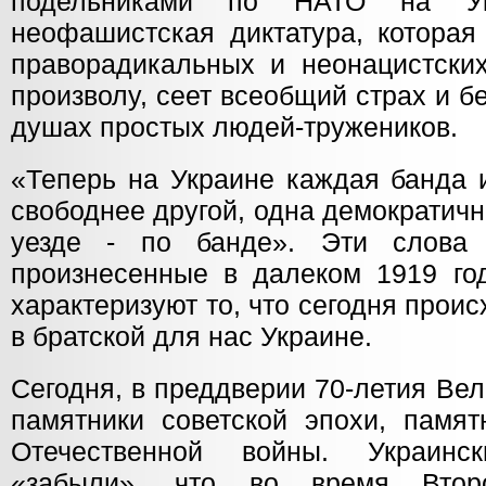
подельниками по НАТО на Укр
неофашистская диктатура, которая 
праворадикальных и неонацистских
произволу, сеет всеобщий страх и б
душах простых людей-тружеников.
«Теперь на Украине каждая банда и
свободнее другой, одна демократичн
уезде - по банде». Эти слова
произнесенные в далеком 1919 год
характеризуют то, что сегодня проис
в братской для нас Украине.
Сегодня, в преддверии 70-летия Ве
памятники советской эпохи, памят
Отечественной войны. Украинс
«забыли», что во время Втор