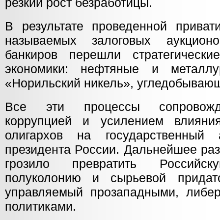
резкий рост безработицы.
В результате проведенной приват
называемых залоговых аукцион
банкиров перешли стратегически
экономики: нефтяные и металлур
«Норильский никель», угледобываю
Все эти процессы сопровожд
коррупцией и усилением влияни
олигархов на государственный
президента России. Дальнейшее раз
грозило превратить Россий
полуколонию и сырьевой прида
управляемый прозападными, либе
политиками.