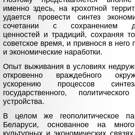
именно здесь, на крохотной терри
удается провести синтез эконом
сочетании с сохранением дух
ценностей и традиций, сохраняя т
советское время, и привнося в него
и экономические наработки.
Опыт выживания в условиях недруже
откровенно враждебного окруж
ускорению процессов син
государственного, политическог
устройства.
В целом же геополитическое па
Беларуси, основанное на многов
культурных и экономических связях