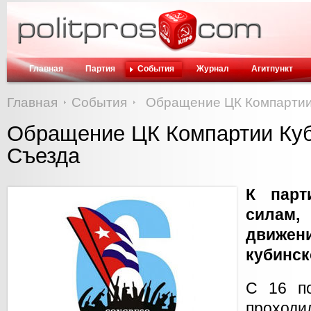
Главная
Партия
События
Журнал
Агитпункт
Главная
События
Обращение ЦК Компартии 
Обращение ЦК Компартии Куб
Съезда
К парт
силам
движен
кубинс
С 16 п
прох