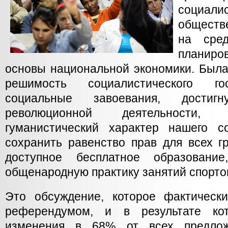
социали
обществ
на сред
планир
основы национальной экономики. Была
решимость социалистического го
социальные завоевания, достиг
революционной деятельности,
гуманистический характер нашего с
сохранить равенство прав для всех г
доступное бесплатное образование
общенародную практику занятий спортом
Это обсуждение, которое фактичес
референдумом, и в результате ко
изменения в 68% от всех предлож