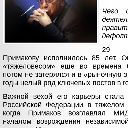
Чего 
деяте
прав
дефол
29 о
Примакову исполнилось 85 лет. О
«тяжеловесом» еще во времена С
потом не затерялся и в «рыночную э
годы целый ряд ключевых постов в г
Важной вехой его карьеры стала
Российской Федерации в тяжелом 1
когда Примаков возглавлял МИ
началом возрождения независимо