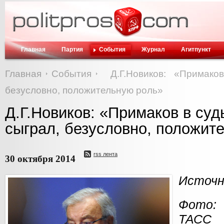
Главная
Партия
События
Журнал
Агитпункт
Главная
События
Д.Г.Новиков: «Примако
безусловно, положительную роль»
Д.Г.Новиков: «Примаков в суд
сыграл, безусловно, положит
rss лента
30 октября 2014
Источни
Фото:
ТАСС