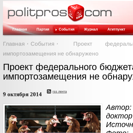
Главная
Партия
События
Журнал
Агитпункт
Главная
События
Проект федерал
импортозамещения не обнаружено
Проект федерального бюджет
импортозамещения не обнар
rss лента
9 октября 2014
Автор
доктор 
Источн