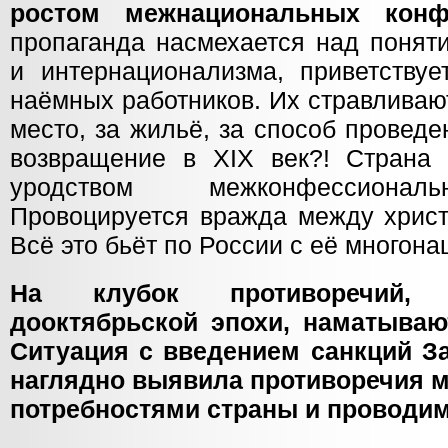
ростом межнациональных конф
пропаганда насмехается над понят
и интернационализма, приветствуе
наёмных работников. Их стравливаю
место, за жильё, за способ проведе
возвращение в XIX век?! Страна 
уродством межконфессионал
Провоцируется вражда между христ
Всё это бьёт по России с её многон
На клубок противоречий,
дооктябрьской эпохи, наматываю
Ситуация с введением санкций З
наглядно выявила противоречия 
потребностями страны и проводи