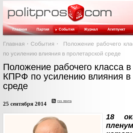
Главная
Партия
События
Журнал
Агитпункт
Главная
События
Положение рабочего кла
по усилению влияния в пролетарской среде
Положение рабочего класса в
КПРФ по усилению влияния в
среде
rss лента
25 сентября 2014
18 ок
плен