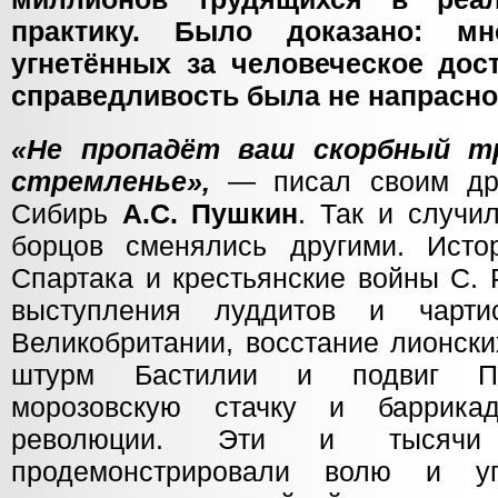
практику. Было доказано: мн
угнетённых за человеческое дос
справедливость была не напрасно
«Не пропадёт ваш скорбный т
стремленье»,
— писал своим дру
Сибирь
А.С. Пушкин
. Так и случи
борцов сменялись другими. Исто
Спартака и крестьянские войны С. 
выступления луддитов и чарти
Великобритании, восстание лионски
штурм Бастилии и подвиг Па
морозовскую стачку и баррика
революции. Эти и тысячи
продемонстрировали волю и у