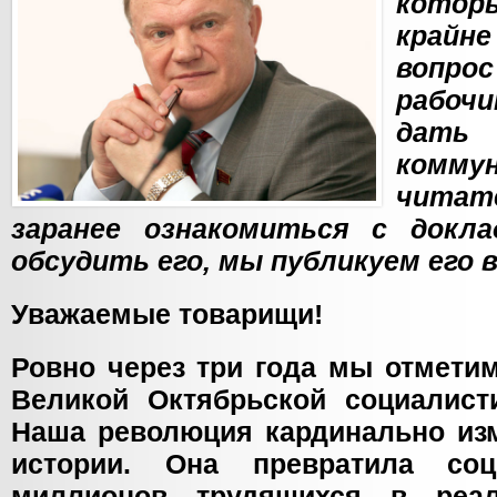
кото
крайне
вопро
рабоч
дать
ком
чита
заранее ознакомиться с докл
обсудить его, мы публикуем его 
Уважаемые товарищи!
Ровно через три года мы отмети
Великой Октябрьской социалист
Наша революция кардинально из
истории. Она превратила со
миллионов трудящихся в реал