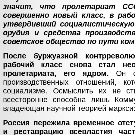
значит, что пролетариат СС
совершенно новый класс, в раб
утвердивший социалистическую
орудия и средства производст
советское общество по пути ком
После буржуазной контрреволю
рабочий класс снова стал не
пролетариата, его ядром.
Он ок
производственных отношений, к
социализме. Осмыслить их не ст
всесторонне способна лишь Комму
владеющая научной теорией маркси
Россия пережила временное отст
и реставрацию всевластия част