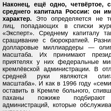
Наконец, ещё одно, четвёртое, 
среднего капитала России: он и
характер.
Это определяется не то
лиц, попадающих в списки жур
«Эксперт». Среднему капиталу т
сращивание с бюрократией. Разн
долларовые миллиардеры — олига
масштаба. Их принимают прези
приятелях у них федеральные ми
кремлёвской администрации. В от
средней руки являются олига
масштаба». И как в 1996 году «се
оставить в Кремле больного, спивш
паханы пожиже подбирают
администраций, которые обслужив