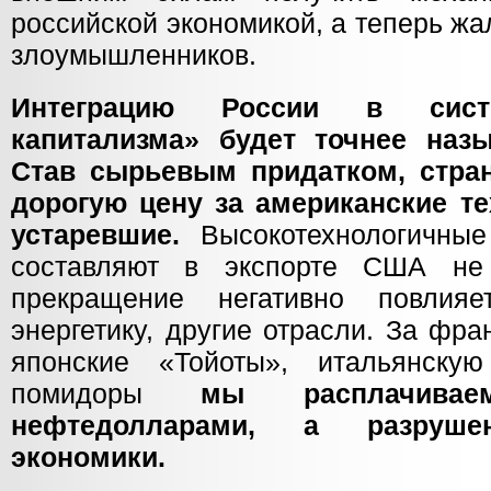
российской экономикой, а теперь ж
злоумышленников.
Интеграцию России в систе
капитализма» будет точнее назы
Став сырьевым придатком, стран
дорогую цену за американские т
устаревшие.
Высокотехнологичные
составляют в экспорте США н
прекращение негативно повлия
энергетику, другие отрасли. За фр
японские «Тойоты», итальянску
помидоры
мы расплачива
нефтедолларами, а разруше
экономики.