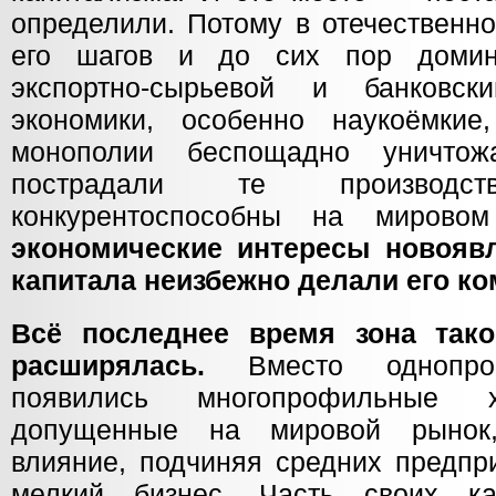
определили. Потому в отечественн
его шагов и до сих пор домин
экспортно-сырьевой и банковск
экономики, особенно наукоёмкие
монополии беспощадно уничтож
пострадали те производ
конкурентоспособны на миров
экономические интересы новоявл
капитала неизбежно делали его к
Всё последнее время зона тако
расширялась.
Вместо однопроф
появились многопрофильные х
допущенные на мировой рынок
влияние, подчиняя средних предпр
мелкий бизнес. Часть своих к