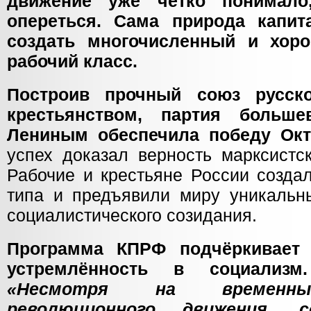
движение уже чётко понимало
опереться. Сама природа капит
создать многочисленный и хор
рабочий класс.
Построив прочный союз русско
крестьянством, партия больш
Лениным обеспечила победу Окт
успех доказал верность марксистск
Рабочие и крестьяне России создал
типа и предъявили миру уникальны
социалистического созидания.
Программа КПРФ подчёркивает
устремлённость в социализм.
«Несмотря на временны
революционного движения, с