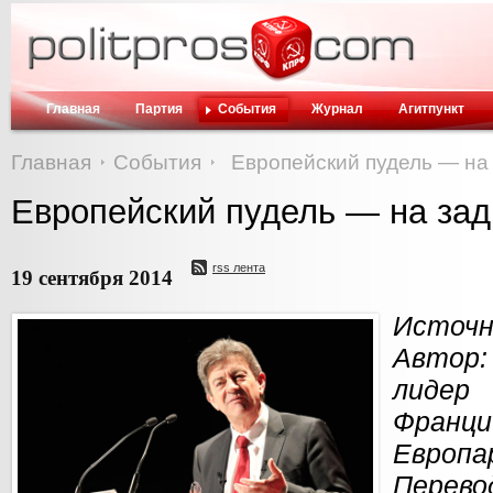
Главная
Партия
События
Журнал
Агитпункт
Главная
События
Европейский пудель — на
Европейский пудель — на зад
rss лента
19 сентября 2014
Источн
Автор:
лиде
Фран
Европа
Перево