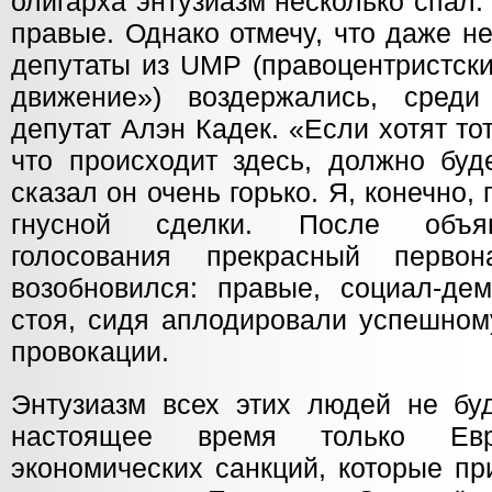
олигарха энтузиазм несколько спал
правые. Однако отмечу, что даже н
депутаты из UMP (правоцентристск
движение») воздержались, сред
депутат Алэн Кадек. «Если хотят т
что происходит здесь, должно буд
сказал он очень горько. Я, конечно,
гнусной сделки. После объяв
голосования прекрасный первон
возобновился: правые, социал-де
стоя, сидя аплодировали успешном
провокации.
Энтузиазм всех этих людей не буд
настоящее время только Ев
экономических санкций, которые п