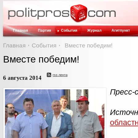
Главная
Партия
События
Журнал
Агитпункт
Главная
События
Вместе победим!
Вместе победим!
rss лента
6 августа 2014
Пресс-
Источ
област