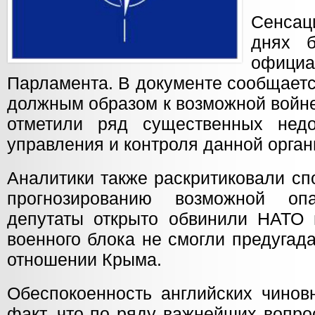
Сенса
днях 
офиц
Парламента. В документе сообщаетс
должным образом к возможной войне
отметили ряд существенных недо
управления и контроля данной орган
Аналитики также раскритиковали сп
прогнозированию возможной опа
депутаты открыто обвинили НАТО в
военного блока не смогли предугад
отношении Крыма.
Обеспокоенность английских чинов
факт, что по ряду важнейших вопро