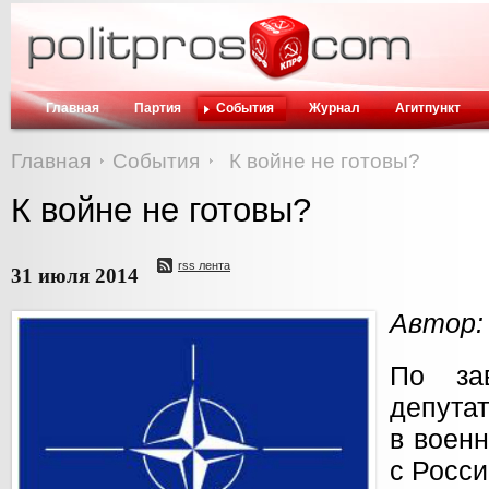
Главная
Партия
События
Журнал
Агитпункт
Главная
События
К войне не готовы?
К войне не готовы?
rss лента
31 июля 2014
Автор:
По за
депутат
в воен
с Росси