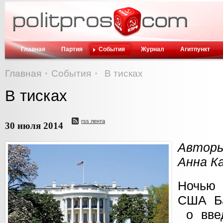
Главная
Партия
События
Журнал
Агитпункт
Главная
События
В тисках
В тисках
rss лента
30 июля 2014
Автор
Анна К
Ночью
США Б
о введ