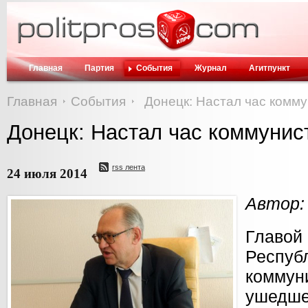
Главная
Партия
События
Журнал
Агитпункт
Главная
События
Донецк: Настал час комму
Донецк: Настал час коммунис
rss лента
24 июля 2014
Автор:
Главой
Респ
комму
ушедше