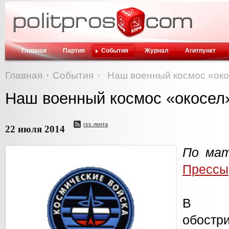
Главная
Партия
События
Журнал
Агитпункт
Главная
События
Наш военный космос «ок
Наш военный космос «окосел
rss лента
22 июля 2014
По мат
Прессы
В п
обостр