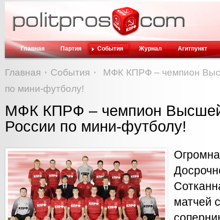
Главная
Партия
События
Журнал
Агитпункт
Главная
События
МФК КПРФ – чемпион Выс
по мини-футболу!
МФК КПРФ – чемпион Высшей
России по мини-футболу!
Огромна
Досрочн
Сотканн
матчей 
соперни