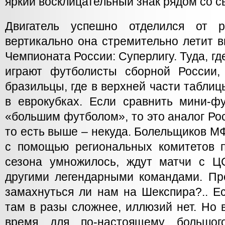
яркий восклицательный знак рядом со с
Двигатель успешно отделился от р
вертикально она стремительно летит в
Чемпионата России: Суперлигу. Туда, гд
играют футболисты сборной России,
бразильцы, где в верхней части табли
в еврокубках. Если сравнить мини-ф
«большим футболом», то это аналог Ро
то есть выше – некуда. Болельщиков М
с помощью региональных комитетов п
сезона умножилось, ждут матчи с Ц
другими легендарными командами. Пр
замахнуться ли нам на Шекспира?.. Ес
там в разы сложнее, иллюзий нет. Но в
время для по-настоящему большог