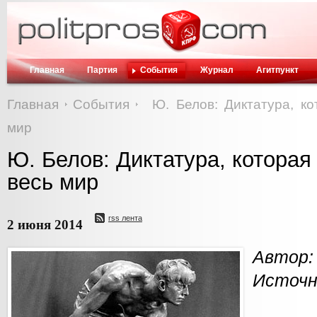
Главная
Партия
События
Журнал
Агитпункт
Главная
События
Ю. Белов: Диктатура, к
мир
Ю. Белов: Диктатура, которая
весь мир
rss лента
2 июня 2014
Автор:
Источн