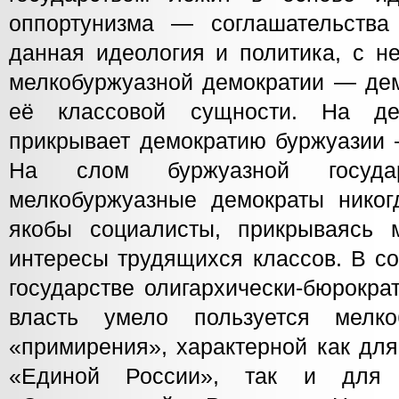
оппортунизма — соглашательства
данная идеология и политика, с н
мелкобуржуазной демократии — дем
её классовой сущности. На де
прикрывает демократию буржуазии 
На слом буржуазной госуда
мелкобуржуазные демократы никог
якобы социалисты, прикрываясь 
интересы трудящихся классов. В с
государстве олигархически-бюрокра
власть умело пользуется мелко
«примирения», характерной как для
«Единой России», так и для 