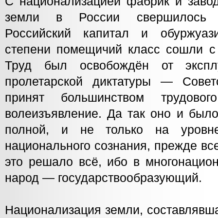
С национализацией фабрик и завод
земли в России свершилось э
Российский капитал и обуржуа
степени помещичий класс сошли с 
Труд был освобождён от экспл
пролетарской диктатуры — Сове
принят большинством трудово
волеизъявление. Да так оно и был
полной, и не только на уровн
национального сознания, прежде все
это решало всё, ибо в многонацио
народ — государствообразующий.
Национализация земли, составлявша