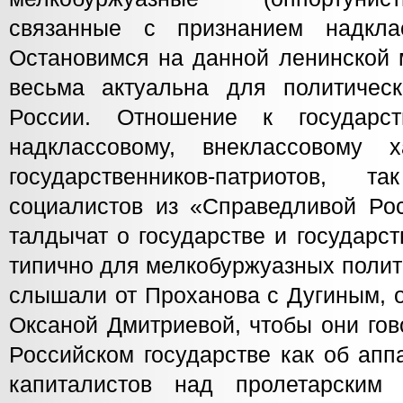
связанные с признанием надклас
Остановимся на данной ленинской 
весьма актуальна для политичес
России. Отношение к государс
надклассовому, внеклассовому 
государственников-патриотов
социалистов из «Справедливой Рос
талдычат о государстве и государс
типично для мелкобуржуазных полит
слышали от Проханова с Дугиным, о
Оксаной Дмитриевой, чтобы они го
Российском государстве как об апп
капиталистов над пролетарским 