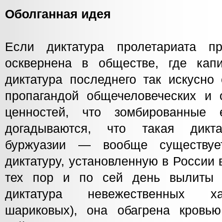
Оболганная идея
Если диктатура пролетариата пр
осквернена в обществе, где кап
диктатура последнего так искусно
пропагандой общечеловеческих и 
ценностей, что зомбированны
догадываются, что такая дикт
буржуазии — вообще существуе
диктатуру, установленную в России в
тех пор и по сей день вылиты у
диктатура невежественных ха
шариковых), она обагрена кровь