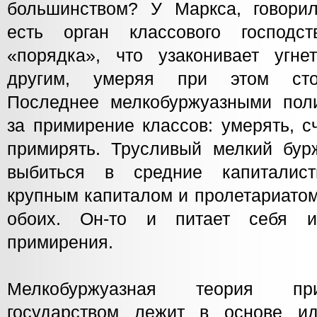
большинством? У Маркса, говорил
есть орган классового господст
«порядка», что узаконивает угне
другим, умеряя при этом стол
Последнее мелкобуржуазными пол
за примирение классов: умерять, с
примирять. Трусливый мелкий бурж
выбиться в средние капиталис
крупным капиталом и пролетариатом
обоих. Он-то и питает себя и
примирения.
Мелкобуржуазная теория пр
государством лежит в основе ид