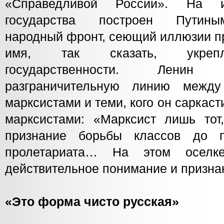
«Справедливой России». На и
государства построен Путины
народный фронт, сеющий иллюзии п
имя, так сказать, укрепл
государственности. Лени
разграничительную линию между
марксистами и теми, кого он саркаст
марксистами: «Марксист лишь тот,
признание борьбы классов до п
пролетариата… На этом оселк
действительное понимание и призна
«Это форма чисто русская»