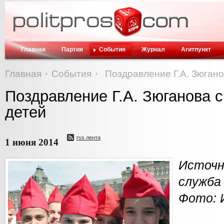
Главная
Партия
События
Журнал
Агитпункт
Главная
События
Поздравление Г.А. Зюган
Поздравление Г.А. Зюганова 
детей
rss лента
1 июня 2014
Источ
служба
Фото: 