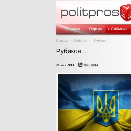
Главная
Партия
События
Главная
События
Рубикон...
Рубикон...
rss лента
20 мая 2014