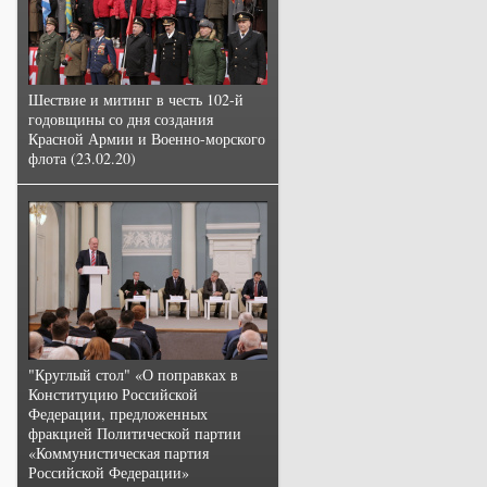
Шествие и митинг в честь 102-й
годовщины со дня создания
Красной Армии и Военно-морского
флота (23.02.20)
"Круглый стол" «О поправках в
Конституцию Российской
Федерации, предложенных
фракцией Политической партии
«Коммунистическая партия
Российской Федерации»