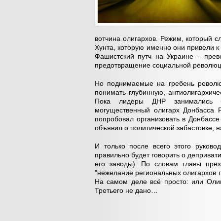
вотчина олигархов. Режим, который с
Хунта, которую именно они привели к
Фашистский путч на Украине – прев
предотвращение социальной революц
Но поднимаемые на гребень револю
понимать глубинную, антиолигархиче
Пока лидеры ДНР занимались бе
могущественный олигарх Донбасса Р
попробовал организовать в Донбассе
объявил о политической забастовке, н
И только после всего этого руково
правильно будет говорить о депривати
его заводы). По словам главы пре
"нежелание региональных олигархов пл
На самом деле всё просто: или Оли
Третьего не дано…