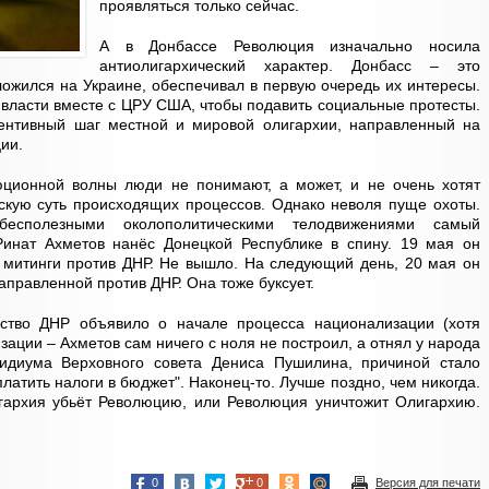
проявляться только сейчас.
А в Донбассе Революция изначально носила
антиолигархический характер. Донбасс – это
ложился на Украине, обеспечивал в первую очередь их интересы.
 власти вместе с ЦРУ США, чтобы подавить социальные протесты.
ентивный шаг местной и мировой олигархии, направленный на
ии.
ционной волны люди не понимают, а может, и не очень хотят
скую суть происходящих процессов. Однако неволя пуще охоты.
сполезными околополитическими телодвижениями самый
инат Ахметов нанёс Донецкой Республике в спину. 19 мая он
 митинги против ДНР. Не вышло. На следующий день, 20 мая он
аправленной против ДНР. Она тоже буксует.
дство ДНР объявило о начале процесса национализации (хотя
зации – Ахметов сам ничего с ноля не построил, а отнял у народа
зидиума Верховного совета Дениса Пушилина, причиной стало
атить налоги в бюджет". Наконец-то. Лучше поздно, чем никогда.
гархия убьёт Революцию, или Революция уничтожит Олигархию.
0
0
Версия для печати