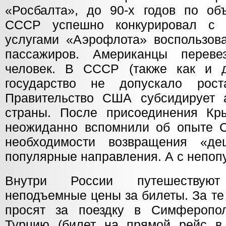
«Росбалта», до 90-х годов по об
СССР успешно конкурировал с
услугами «Аэрофлота» воспользов
пассажиров. Американцы перев
человек. В СССР (также как и
государство не допускало рос
Правительство США субсидирует 
страны. После присоединения Кр
неожиданно вспомнили об опыте 
необходимости возвращения «д
популярные направления. А с непоп
Внутри России путешествую
неподъемные цены за билеты. За те
просят за поездку в Симферопо
Турцию (билет на прямой рейс в