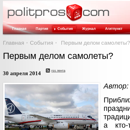
Главная
Партия
События
Журнал
Агитпункт
Главная
События
Первым делом самолеты
Первым делом самолеты?
rss лента
30 апреля 2014
Автор:
Прибл
празд
традици
а кто