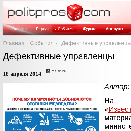
Главная
Партия
События
Журнал
Агитпункт
Главная
События
Дефективные управленц
Дефективные управленцы
rss лента
18 апреля 2014
Автор:
На д
«
Извес
матер
минист