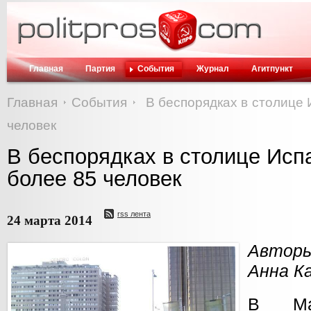
Главная
Партия
События
Журнал
Агитпункт
Главная
События
В беспорядках в столице
человек
В беспорядках в столице Исп
более 85 человек
rss лента
24 марта 2014
Автор
Анна К
В Ма