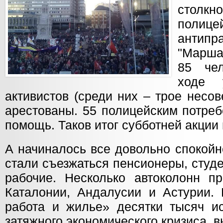
стол
полице
антипр
"Марша
85 че
ходе 
активистов (среди них – трое несо
арестованы. 55 полицейским потре
помощь. Таков итог субботней акции 
А начиналось все довольно спокойн
стали съезжаться пенсионеры, студе
рабочие. Несколько автоколонн п
Каталонии, Андалусии и Астурии. 
работа и жилье» десятки тысяч ис
затяжного экономического кризиса,