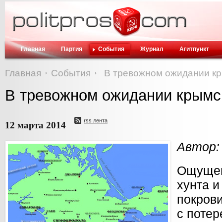
Главная
Партия
События
Журнал
Агитпункт
Главная
События
В тревожном ожидании к
В тревожном ожидании крымс
rss лента
12 марта 2014
Автор:
Ощущени
хунта и
покров
с потер