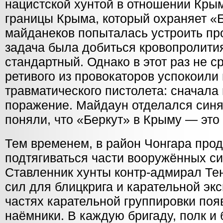
нацистской хунтой в отношении Крым
границы Крыма, который охраняет «Б
майданеков попыталась устроить пр
задача была добиться кровопролити
стандартный. Однако в этот раз не 
ретивого из провокаторов успокоили
травматического пистолета: сначала 
поражение. Майдаун отделался синя
поняли, что «Беркут» в Крыму — это 
Тем временем, в район Чонгара про
подтягиваться части вооружённых с
Ставленник хунты контр-адмирал Те
сил для блицкрига и карательной экс
частях карательной группировки по
наёмники. В каждую бригаду, полк и