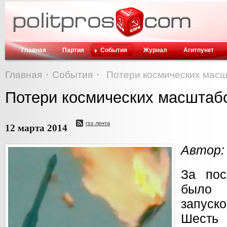
Главная
Партия
События
Журнал
Агитпункт
Главная
События
Потери космических мас
Потери космических масштаб
rss лента
12 марта 2014
Автор:
За пос
было
запуско
Шесть