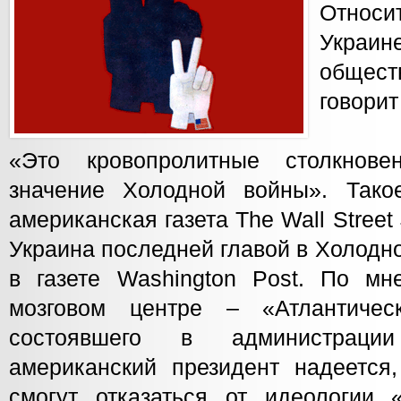
Относи
Укра
обществ
говорит
«Это кровопролитные столкнове
значение Холодной войны». Тако
американская газета The Wall Street
Украина последней главой в Холодно
в газете Washington Post. По м
мозговом центре – «Атлантичес
состоявшего в администраци
американский президент надеетс
смогут отказаться от идеологии