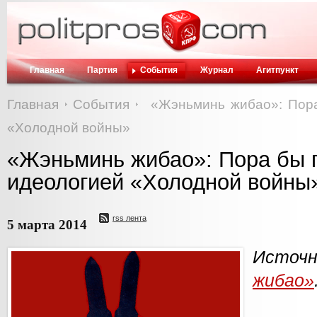
Главная
Партия
События
Журнал
Агитпункт
Главная
События
«Жэньминь жибао»: Пора
«Холодной войны»
«Жэньминь жибао»: Пора бы п
идеологией «Холодной войны
rss лента
5 марта 2014
Ист
жибао»