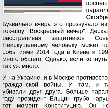
посп
парал
Октя
Буквально вчера это прозвучало из
ток-шоу "Воскресный вечер". Деска
расстреливая защитников Сове
Неискушённому человеку может по
событиями 2014 года в Киеве и 199
много общего. Однако, если копнуть
так уж много.
И на Украине, и в Москве противост
гражданской войны. И там, и та
убивали друг друга. Больше парал
году президент Ельцин грубо нар
тот момент Конституцию. Он н