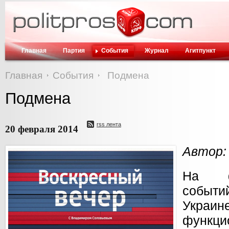
Главная
Партия
События
Журнал
Агитпункт
Главная
События
Подмена
Подмена
rss лента
20 февраля 2014
Автор:
На ф
событи
Укра
функци