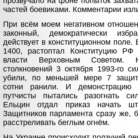
прозвучало на фоне попыток захват
частей боевиками. Комментарии изл
При всём моем негативном отношен
законный, демократически изб
действует в конституционном поле.
1400, растоптал Конституцию РФ
власти Верховным Советом. 
столкновений 3 октября 1993-го с
убили, по меньшей мере 7 защит
сотни ранили. И демонстрацию 
путчисты пытались разогнать си
Ельцин отдал приказ начать ш
Защитников парламента сразу же, 
расстреливать беглым огнём.
На Украине происходит ползучий пе