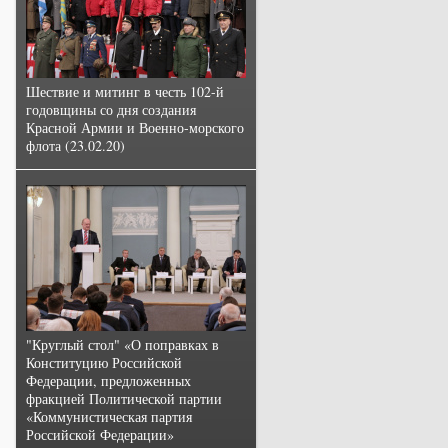
Шествие и митинг в честь 102-й
годовщины со дня создания
Красной Армии и Военно-морского
флота (23.02.20)
"Круглый стол" «О поправках в
Конституцию Российской
Федерации, предложенных
фракцией Политической партии
«Коммунистическая партия
Российской Федерации»