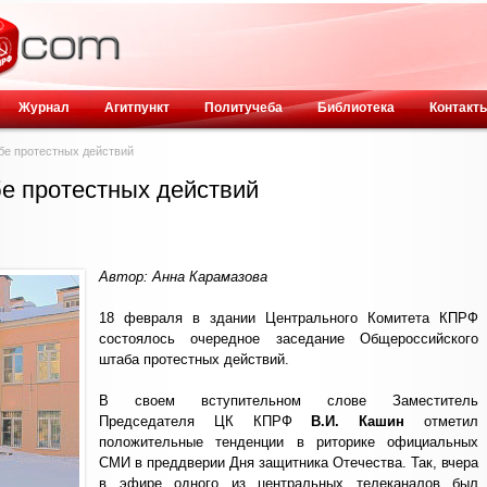
Журнал
Агитпункт
Политучеба
Библиотека
Контакт
е протестных действий
е протестных действий
Автор: Анна Карамазова
18 февраля в здании Центрального Комитета КПРФ
состоялось очередное заседание Общероссийского
штаба протестных действий.
В своем вступительном слове Заместитель
Председателя ЦК КПРФ
В.И. Кашин
отметил
положительные тенденции в риторике официальных
СМИ в преддверии Дня защитника Отечества. Так, вчера
в эфире одного из центральных телеканалов был