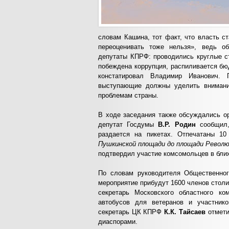
словам Кашина, тот факт, что власть с
переоценивать тоже нельзя», ведь об
депутаты КПРФ: проводились круглые с
побеждена коррупция, распиливается бюд
констатировал Владимир Иванович. 
выступающие должны уделить внимани
проблемам страны.
В ходе заседания также обсуждались ор
депутат Госдумы
В.Р. Родин
сообщил
раздается на пикетах. Отпечатаны 10
Пушкинской площади до площади Револю
подтвердил участие комсомольцев в бли
По словам руководителя Общественно
мероприятие прибудут 1600 членов столи
секретарь Московского областного к
автобусов для ветеранов и участник
секретарь ЦК КПРФ
К.К. Тайсаев
отмети
диаспорами.