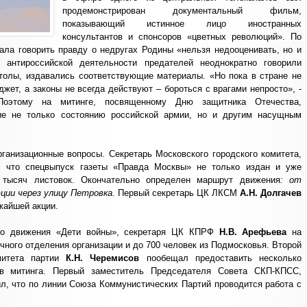
продемонстрирован документальный фильм,
показывающий истинное лицо иностранных
консультантов и спонсоров «цветных революций». По
тала говорить правду о недругах Родины «нельзя недооценивать, но и
 антироссийской деятельности предателей неоднократно говорили
толы, издавались соответствующие материалы. «Но пока в стране не
жет, а законы не всегда действуют – бороться с врагами непросто», -
Поэтому на митинге, посвященному Дню защитника Отечества,
е не только состоянию российской армии, но и другим насущным
ганизационные вопросы. Секретарь Московского городского комитета,
, что спецвыпуск газеты «Правда Москвы» не только издан и уже
 тысяч листовок. Окончательно определен маршрут движения
: от
ции через улицу Петровка.
Первый секретарь ЦК ЛКСМ
А.Н. Долгачев
жайшей акции.
го движения «Дети войны», секретаря ЦК КПРФ
Н.В. Арефьева
на
чного отделения организации и до 700 человек из Подмосковья. Второй
омитета партии
К.Н. Черемисов
пообещал предоставить несколько
ов митинга. Первый заместитель Председателя Совета СКП-КПСС,
л, что по линии Союза Коммунистических Партий проводится работа с