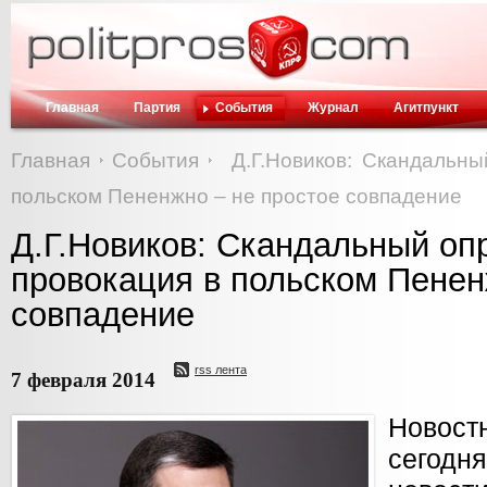
Главная
Партия
События
Журнал
Агитпункт
Главная
События
Д.Г.Новиков: Скандальн
польском Пененжно – не простое совпадение
Д.Г.Новиков: Скандальный оп
провокация в польском Пенен
совпадение
rss лента
7 февраля 2014
Новост
сегод