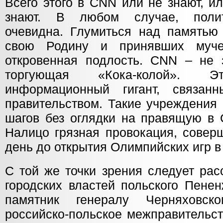
Всего этого в CNN или не знают, и
знают. В любом случае, полит
очевидна. Глумиться над памятью
свою Родину и принявших муче
откровенная подлость. CNN – не з
торгующая «Кока-колой».
информационный гигант, связан
правительством. Такие учреждения
шагов без оглядки на правящую в
Налицо грязная провокация, соверш
день до открытия Олимпийских игр в
С той же точки зрения следует рас
городских властей польского Пенен
памятник генералу Черняховск
российско-польское межправительс