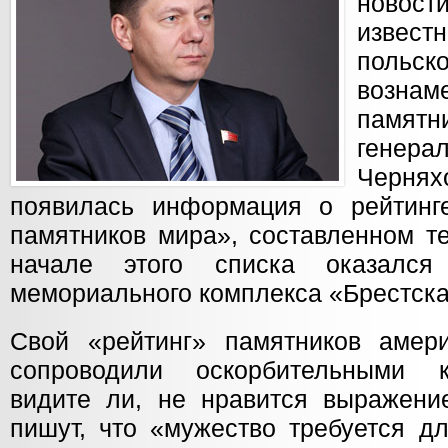
новос
извес
польск
возна
памя
ген
Черня
появилась информация о рейтинг
памятников мира», составленном т
начале этого списка оказался
мемориального комплекса «Брестска
Свой «рейтинг» памятников амер
сопроводили оскорбительными 
видите ли, не нравится выражени
пишут, что «мужество требуется дл