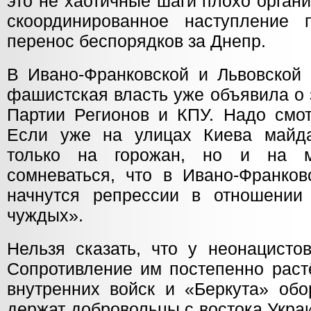
это не хаотичные шаги плохо орган
скоординированное наступление
перенос беспорядков за Днепр.
В Ивано-Франковской и Львовской 
фашистская власть уже объявила о 
Партии Регионов и КПУ. Надо смот
Если уже на улицах Киева майд
только на горожан, но и на 
сомневаться, что в Ивано-Франков
начнутся репрессии в отношении
чуждых».
Нельзя сказать, что у неонацисто
Сопротивление им постепенно раст
внутренних войск и «Беркута» обо
держат добровольцы с востока Укра