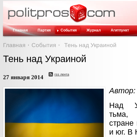
Главная
Партия
События
Журнал
Агитпункт
Главная
События
Тень над Украиной
Тень над Украиной
rss лента
27 января 2014
Автор:
Над У
тьма,
стране 
и юг. В