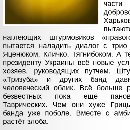
част
добров
Харько
пыта
наглеющих штурмовиков «правог
пытается наладить диалог с трио 
Яценюком, Кличко, Тягнибоком. А т
президенту Украины всё новые усл
хозяев, руководящих путчем. Шт
«Тризуба» и других банд давн
человеческий облик. Всё больше р
безвестных пока ещё панов-
Таврических. Чем они хуже Гриц
банда уже поболе. Вместе с амб
растёт злоба.