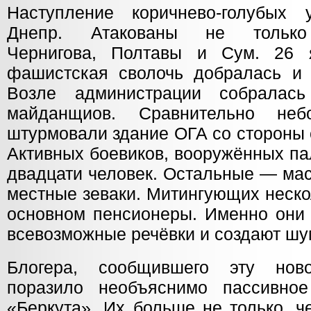
Наступление коричнево-голубых
Днепр. Атакованы не только 
Чернигова, Полтавы и Сум. 26 я
фашистская сволочь добралась и 
Возле администрации собралась
майданщиов. Сравнительно не
штурмовали здание ОГА со стороны 
Активных боевиков, вооружённых па
двадцати человек. Остальные — мас
местные зеваки. Митингующих неско
основном пенсионеры. Именно они 
всевозможные речёвки и создают шу
Блогера, сообщившего эту нов
поразило необъяснимо пассивное
«Беркута». Их больше не только, ч