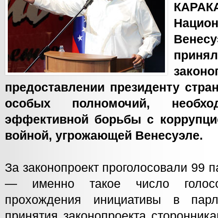
КАРА
Нацио
Вене
приня
зак
предоставлении президенту стра
особых полномочий, необ
эффективной борьбы с коррупци
войной, угрожающей Венесуэле.
За законопроект проголосовали 99 
— именно такое число голосо
прохождения инициативы в пар
принятия законопроекта сторонник