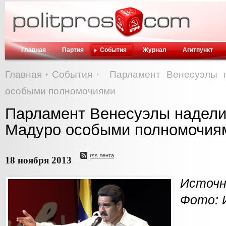
Главная
Партия
События
Журнал
Агитпункт
Главная
События
Парламент Венесуэлы 
особыми полномочиями
Парламент Венесуэлы надели
Мадуро особыми полномочия
rss лента
18 ноября 2013
Источн
Фото: 