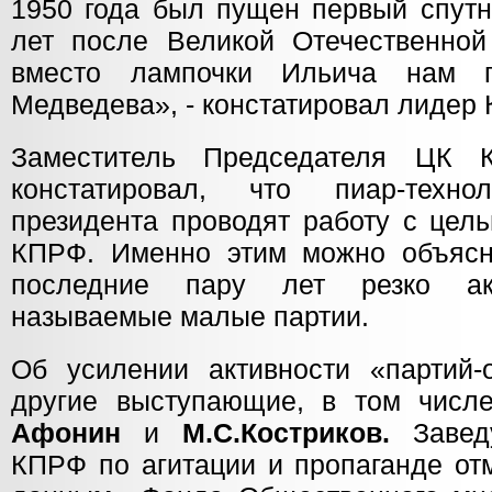
1950 года был пущен первый спутни
лет после Великой Отечественно
вместо лампочки Ильича нам п
Медведева», - констатировал лидер
Заместитель Председателя Ц
констатировал, что пиар-техно
президента проводят работу с цел
КПРФ. Именно этим можно объясни
последние пару лет резко акт
называемые малые партии.
Об усилении активности «партий-
другие выступающие, в том чис
Афонин
и
М.С.Костриков.
Заве
КПРФ по агитации и пропаганде от