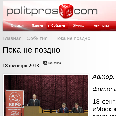
Главная
Партия
События
Журнал
Агитпункт
Главная
События
Пока не поздно
Пока не поздно
rss лента
18 октября 2013
Автор:
Фото: 
18 сент
«Моск