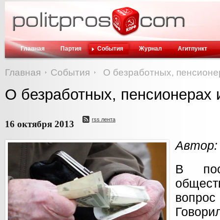
Главная
Партия
События
Журнал
Агитпункт
Главная
События
О безработных, пенсионе
О безработных, пенсионерах 
rss лента
16 октября 2013
Автор:
В по
общес
вопро
Говорил