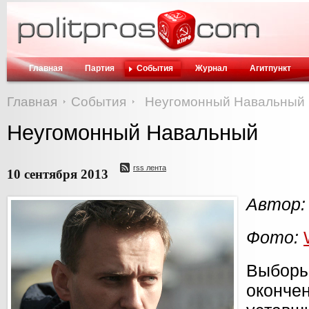
Главная
Партия
События
Журнал
Агитпункт
Главная
События
Неугомонный Навальный
Неугомонный Навальный
rss лента
10 сентября 2013
Автор:
Фото:
Выбор
окон