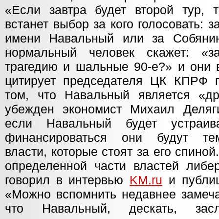
«Если завтра будет второй тур, 
встанет выбор за кого голосовать: з
имени Навальный или за Собяни
нормальный человек скажет: «з
трагедию и шальные 90-е?» и они 
цитирует председателя ЦК КПРФ г
том, что Навальный является «д
убежден экономист Михаил Деляги
если Навальный будет устраив
финансироваться они будут те
власти, которые стоят за его спино
определенной части властей либе
говорил в интервью
KM.ru
и публиц
«Можно вспомнить недавнее замеча
что Навальный, дескать, зас