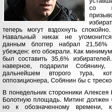
уставш
со в
призыво
избир
теперь могут вздохнуть спокойно
Навальный никак не угомонитс
данным блоггер набрал 21,56% 
убежден: его обокрали. Как минимум
был составить 35,6% избирателей.
наверное, подарили Собянину,
дальнейшем второго тура, ко
оппозиционера, Собянин бы с треск
В понедельник сторонники Алексея
Болотную площадь. Митинг должен б
но к обозначенному времени, 