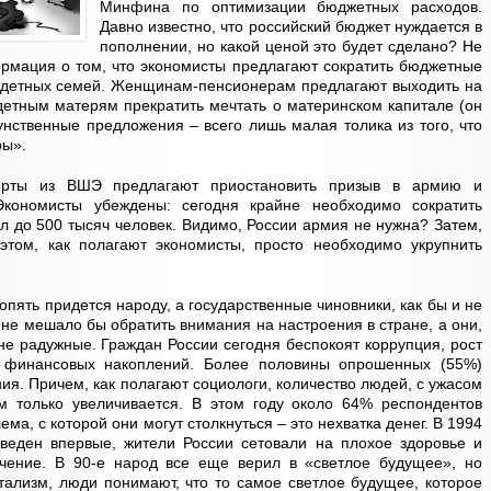
Минфина по оптимизации бюджетных расходов.
Давно известно, что российский бюджет нуждается в
пополнении, но какой ценой это будет сделано? Не
ормация о том, что экономисты предлагают сократить бюджетные
годетных семей. Женщинам-пенсионерам предлагают выходить на
одетным матерям прекратить мечтать о материнском капитале (он
унственные предложения – всего лишь малая толика из того, что
ры».
перты из ВШЭ предлагают приостановить призыв в армию и
 Экономисты убеждены: сегодня крайне необходимо сократить
л до 500 тысяч человек. Видимо, России армия не нужна? Затем,
 этом, как полагают экономисты, просто необходимо укрупнить
 опять придется народу, а государственные чиновники, как бы и не
 не мешало бы обратить внимания на настроения в стране, а они,
не радужные. Граждан России сегодня беспокоят коррупция, рост
 финансовых накоплений. Более половины опрошенных (55%)
ия. Причем, как полагают социологи, количество людей, с ужасом
 только увеличивается. В этом году около 64% респондентов
ма, с которой они могут столкнуться – это нехватка денег. В 1994
оведен впервые, жители России сетовали на плохое здоровье и
чение. В 90-е народ все еще верил в «светлое будущее», но
итализм, люди понимают, что то самое светлое будущее, которое