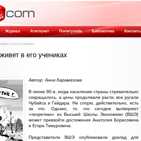
Журнал
Агитпункт
Политучеба
Библиотека
Контакт
живет в его учениках
живет в его учениках
Автор: Анна Карамазова
В лихие 90-е, когда население страны стремительно
сокращалось, а цены продолжали расти, все ругали
Чубайса и Гайдара. Не спорю, действительно, есть
за что. Однако, то, что сегодня вытворяют
«теоретики» из Высшей Школы Экономики (ВШЭ)
может превзойти достижения Анатолия Борисовича
и Егора Тимуровича.
Представители ВШЭ опубликовали доклад для