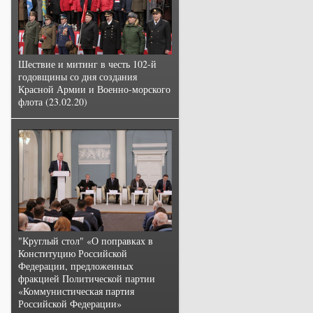
Шествие и митинг в честь 102-й
годовщины со дня создания
Красной Армии и Военно-морского
флота (23.02.20)
"Круглый стол" «О поправках в
Конституцию Российской
Федерации, предложенных
фракцией Политической партии
«Коммунистическая партия
Российской Федерации»