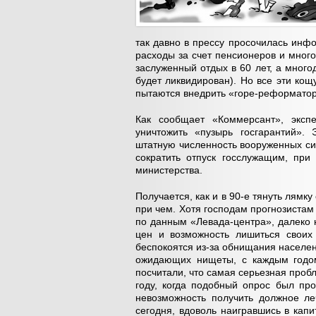
так давно в прессу просочилась инф
расходы за счет пенсионеров и мно
заслуженный отдых в 60 лет, а мног
будет ликвидирован). Но все эти кощ
пытаются внедрить «горе-реформато
Как сообщает «Коммерсант», экс
уничтожить «пузырь госгарантий».
штатную численность вооруженных си
сократить отпуск госслужащим, при
министерства.
Получается, как и в 90-е тянуть лямку
при чем. Хотя господам прогнозистам
по данным «Левада-центра», далеко 
цен и возможность лишиться своих
беспокоятся из-за обнищания населен
ожидающих нищеты, с каждым годом
посчитали, что самая серьезная пробле
году, когда подобный опрос был пр
невозможность получить должное ле
сегодня, вдоволь наигравшись в кап