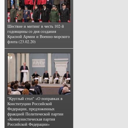
Шествие и митинг в честь 102-й
годовщины со дня создания
Красной Армии и Военно-морского
флота (23.02.20)
"Круглый стол" «О поправках в
Конституцию Российской
Федерации, предложенных
фракцией Политической партии
«Коммунистическая партия
Российской Федерации»