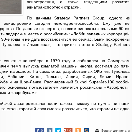
авиастроения, а также тенденциям развития
авиатранспортной отрасли.
По данным Strategy Partners Group, одного из
е авиастроение сегодня неконкурентоспособно. Ему уже не
арства. По данным экспертов, во всем виноваты «шальные 90-е»
ть лидерские места с российскими: «Лобби западных корпораций
 90-е годы и не дать восстановиться ей сейчас. Были похоронены
Туполева и Ильюшина», - говорится в отчете Strategy Partners
 сошел с конвейера в 1970 году и собирался на Самарском
ричем темп выпуска крылатой машины иногда достигал до пяти
дили на экспорт. На самолетах, разработанных ОКБ им. Туполева
ии, Албании, Китае, Польше, Индии, Сирии, Ливии, Иране,
убе и на Шри-Ланке. Распиаренный Sukhoi SuperJet-100 особой
 его основным пользователем является российский «Аэрофлот».
ам» и «аэробусам»
ийской авиапромышленности такова: никому не нужны ни наши
за столь короткий срок смогли развалить то, что строили не одно
0
0
Версия для печати