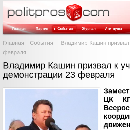
Главная
Партия
События
Журнал
Агитпункт
Главная
События
Владимир Кашин призвал 
февраля
Владимир Кашин призвал к уч
демонстрации 23 февраля
Замест
ЦК КП
Всеро
коорд
движе