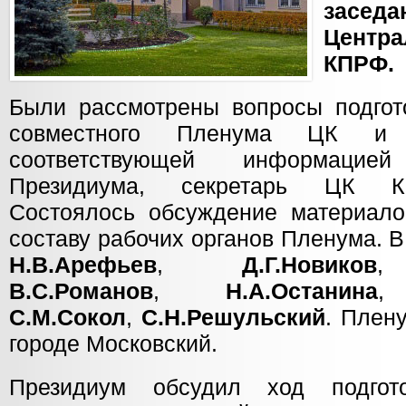
засед
Центр
КПРФ.
Были рассмотрены вопросы подгото
совместного Пленума ЦК 
соответствующей информаци
Президиума, секретарь Ц
Состоялось обсуждение материал
составу рабочих органов Пленума. 
Н.В.Арефьев
,
Д.Г.Новиков
В.С.Романов
,
Н.А.Останина
С.М.Сокол
,
С.Н.Решульский
. Плен
городе Московский.
Президиум обсудил ход подгот