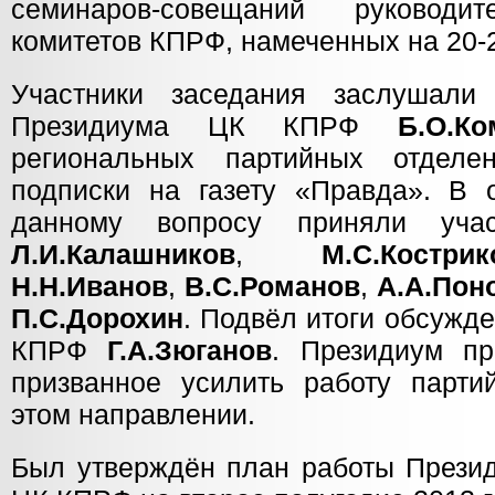
семинаров-совещаний руководи
комитетов КПРФ, намеченных на 20-
Участники заседания заслушал
Президиума ЦК КПРФ
Б.О.Ко
региональных партийных отделе
подписки на газету «Правда». В
данному вопросу приняли уч
Л.И.Калашников
,
М.С.Кострик
Н.Н.Иванов
,
В.С.Романов
,
А.А.Пон
П.С.Дорохин
. Подвёл итоги обсужд
КПРФ
Г.А.Зюганов
. Президиум пр
призванное усилить работу парти
этом направлении.
Был утверждён план работы Презид