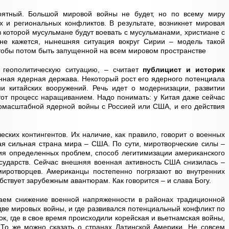
роятный. Большой мировой войны не будет, но по всему миру
 и региональных конфликтов. В результате, возникнет мировая
в которой мусульмане будут воевать с мусульманами, христиане с
не кажется, нынешняя ситуация вокруг Сирии – модель такой
чтобы потом быть запущенной на всем мировом пространстве
 геополитическую ситуацию, – считает
публицист и историк
онная ядерная держава. Некоторый рост его ядерного потенциала
ии китайских вооружений. Речь идет о модернизации, развитии
этот процесс наращиванием. Надо понимать: у Китая даже сейчас
омасштабной ядерной войны с Россией или США, и его действия
ских контингентов. Их наличие, как правило, говорит о военных
мая сильная страна мира – США. По сути, миротворческие силы –
я определенных проблем, способ легитимизации американского
сударств. Сейчас внешняя военная активность США снизилась –
 миротворцев. Американцы постепенно погрязают во внутренних
бствует зарубежным авантюрам. Как говорится – и слава Богу.
аем снижение военной напряженности в районах традиционной
 две мировых войны, и где развивался потенциальный конфликт по
ок, где в свое время происходили корейская и вьетнамская войны,
 То же можно сказать о странах Латинской Америки. Не совсем