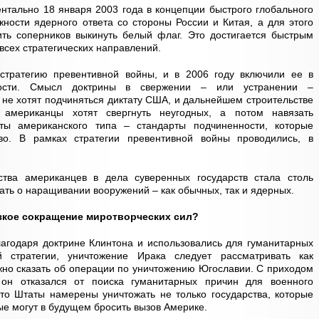
тально 18 января 2003 года в концепции быстрого глобального
жности ядерного ответа со стороны России и Китая, а для этого
вить соперников выкинуть белый флаг. Это достигается быстрым
сех стратегических направлений.
стратегию превентивной войны, и в 2006 году включили ее в
ности. Смысл доктрины в свержении – или устранении –
 не хотят подчиняться диктату США, и дальнейшем строительстве
 американцы хотят свергнуть неугодных, а потом навязать
ы американского типа – стандарты подчиненности, которые
о. В рамках стратегии превентивной войны проводились, в
ства американцев в дела суверенных государств стала столь
мать о наращивании вооружений – как обычных, так и ядерных.
езкое сокращение миротворческих сил?
агодаря доктрине Клинтона и использовались для гуманитарных
 стратегии, уничтожение Ирака следует рассматривать как
но сказать об операции по уничтожению Югославии. С приходом
он отказался от поиска гуманитарных причин для военного
то Штаты намерены уничтожать не только государства, которые
ые могут в будущем бросить вызов Америке.