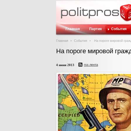
Главная
Партия
События
Главная
События
На пороге мировой граж
На пороге мировой граж
rss лента
4 июня 2013