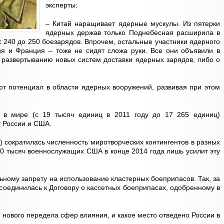
эксперты:
– Китай наращивает ядерные мускулы. Из пятерки
ядерных держав только Поднебесная расширила в
с 240 до 250 боезарядов. Впрочем, остальные участники ядерного
ия и Франция – тоже не сидят сложа руки. Все они объявили в
 развертыванию новых систем доставки ядерных зарядов, либо о
.
т потенциал в области ядерных вооружений, развивая при этом
в мире (с 19 тысяч единиц в 2011 году до 17 265 единиц)
т России и США.
) сократилась численность миротворческих контингентов в разных
70 тысяч военнослужащих США в конце 2014 года лишь усилит эту
ьному запрету на использование кластерных боеприпасов. Так, за
исоединилась к Договору о кассетных боеприпасах, одобренному в
ге нового передела сфер влияния, и какое место отведено России в