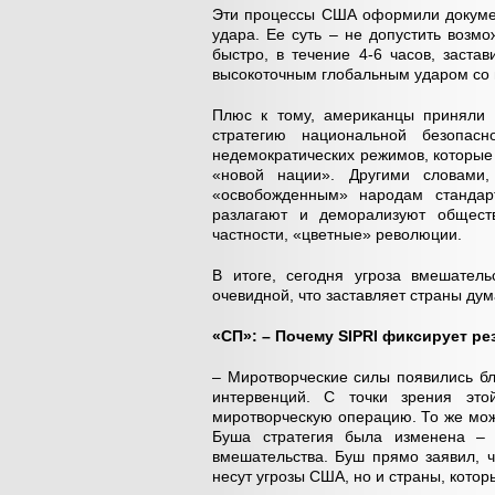
Эти процессы США оформили докумен
удара. Ее суть – не допустить возмо
быстро, в течение 4-6 часов, заста
высокоточным глобальным ударом со в
Плюс к тому, американцы приняли 
стратегию национальной безопас
недемократических режимов, которые
«новой нации». Другими словами,
«освобожденным» народам стандарт
разлагают и деморализуют обществ
частности, «цветные» революции.
В итоге, сегодня угроза вмешатель
очевидной, что заставляет страны ду
«СП»: – Почему SIPRI фиксирует р
– Миротворческие силы появились бл
интервенций. С точки зрения этой
миротворческую операцию. То же мож
Буша стратегия была изменена – 
вмешательства. Буш прямо заявил, ч
несут угрозы США, но и страны, котор