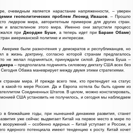
ре, очевидным является нарастание напряженности, – уверен
адемии геополитических проблем Леонид Ивашов
. – Прошло
сто лидером мира, авторитетным примером для других стран.
ом и властелином этого мира. Именно они запустили процесс
лжался при
Джордже Буше
, а теперь идет при
Бараке Обаме
)
стран американской политике и интересам.
 Америке были разночтения у демократов и республиканцев, но
л в жизнь доктрину, согласно которой странам предлагалось
кто не желал подчиняться, принуждали силой. Доктрина Буша –
нджера
– предполагала подчинять силовому диктату США всех без
. Сегодня Обама маневрирует между двумя этими стратегиями.
 странам мира. И прежде всего тем, кто претендует на статус
 в какой-то мере Россия. Да и Европа хотела бы быть одним из
сателлитом Соединенных Штатов. В целом, можно констатировать,
емонией США установить не получилось, и сегодня мы наблюдаем
то в ближайшие годы, при нынешней динамике развития, станет
азвития уже сейчас выдвигает Китай на первое место в мире по
ти вооружений – особенно ядерных – Китай уступает и России, и
го ядерного потенциала имеют тенденцию к росту. Китай хочет