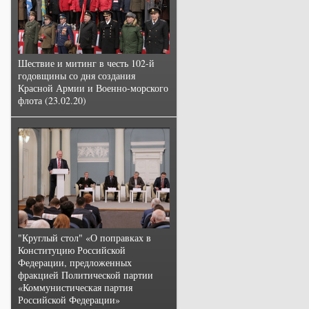
Шествие и митинг в честь 102-й
годовщины со дня создания
Красной Армии и Военно-морского
флота (23.02.20)
"Круглый стол" «О поправках в
Конституцию Российской
Федерации, предложенных
фракцией Политической партии
«Коммунистическая партия
Российской Федерации»