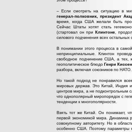
этом процессе?
– Если смотреть на ситуацию в ми
генерал-полковник, президент Ак
время, когда США желали быть про
Сейчас Штаты хотят стать гегемон
(стартовал он при
Клинтоне
, продо
силового подчинения всех остальных 
В понимании этого процесса в самой
непринципиальные. Клинтон проводи
свободное подчинение США, а тех, 
геополитическое блюдо
Генри Киссе
разбора, включая союзников по НАТО
Но такой подход не понравился всем
мировых держав. Это Китай, Индия и
центров мира, а не подконтрольным 
что однополярный миропорядок с гег
тенденции к многополярности.
Взять тот же Китай. Он понимает, ч
первой экономикой мира. Динамика р
совокупному авторитету. Но в облас
особенно США. Поэтому параметры е