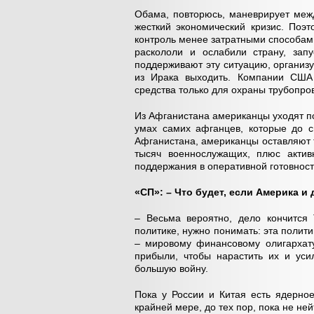
Обама, повторюсь, маневрирует межд
жесткий экономический кризис. Поэ
контроль менее затратными способам
раскололи и ослабили страну, запу
поддерживают эту ситуацию, организу
из Ирака выходить. Компании США
средства только для охраны трубопро
Из Афганистана американцы уходят по
умах самих афганцев, которые до с
Афганистана, американцы оставляют 
тысяч военнослужащих, плюс актив
поддержания в оперативной готовност
«СП»: – Что будет, если Америка 
– Весьма вероятно, дело кончится
политике, нужно понимать: эта поли
– мировому финансовому олигархату
прибыли, чтобы нарастить их и уси
большую войну.
Пока у России и Китая есть ядерное
крайней мере, до тех пор, пока не не