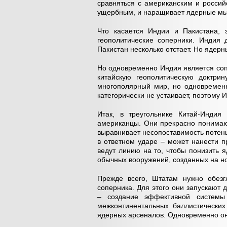
сравняться с американским и россий
ущербным, и наращивает ядерные м
Что касается Индии и Пакистана, 
геополитические соперники. Индия 
Пакистан несколько отстает. Но ядерн
Но одновременно Индия является соп
китайскую геополитическую доктрин
многополярный мир, но одновременн
категорически не устаивает, поэтом
Итак, в треугольнике Китай-Индия
американцы. Они прекрасно понимают
выравнивает несопоставимость потен
в ответном ударе – может нанести 
ведут линию на то, чтобы понизить
обычных вооружений, созданных на но
Прежде всего, Штатам нужно обезг
соперника. Для этого они запускают
– создание эффективной систем
межконтинентальных баллистических
ядерных арсеналов. Одновременно он