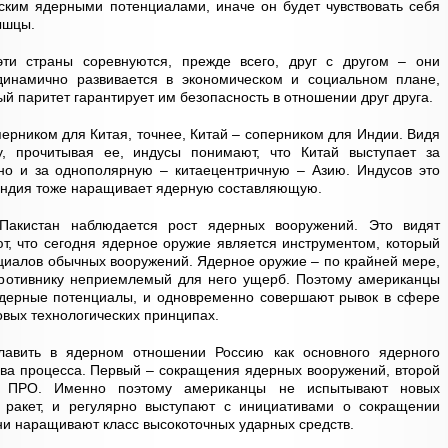
ским ядерными потенциалами, иначе он будет чувствовать себя
ышцы.
эти страны соревнуются, прежде всего, друг с другом – они
динамично развивается в экономическом и социальном плане,
ый паритет гарантирует им безопасность в отношении друг друга.
ерником для Китая, точнее, Китай – соперником для Индии. Видя
у, прочитывая ее, индусы понимают, что Китай выступает за
о и за однополярную – китаецентричную – Азию. Индусов это
у Индия тоже наращивает ядерную составляющую.
 Пакистан наблюдается рост ядерных вооружений. Это видят
, что сегодня ядерное оружие является инструментом, который
циалов обычных вооружений. Ядерное оружие – по крайней мере,
противнику неприемлемый для него ущерб. Поэтому американцы
 ядерные потенциалы, и одновременно совершают рывок в сфере
вых технологических принципах.
лавить в ядерном отношении Россию как основного ядерного
 два процесса. Первый – сокращения ядерных вооружений, второй
ы ПРО. Именно поэтому американцы не испытывают новых
 ракет, и регулярно выступают с инициативами о сокращении
и наращивают класс высокоточных ударных средств.