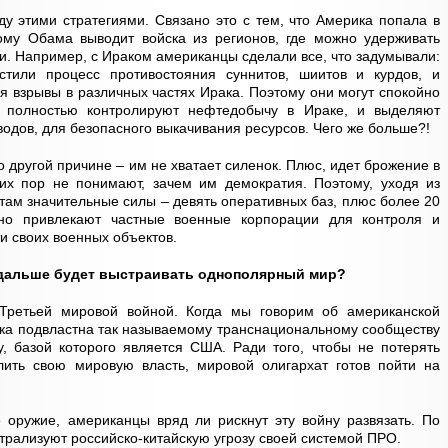
у этими стратегиями. Связано это с тем, что Америка попала в
тому Обама выводит войска из регионов, где можно удерживать
и. Например, с Ираком американцы сделали все, что задумывали:
стили процесс противостояния суннитов, шиитов и курдов, и
я взрывы в различных частях Ирака. Поэтому они могут спокойно
 полностью контролируют нефтедобычу в Ираке, и выделяют
водов, для безопасного выкачивания ресурсов. Чего же больше?!
 другой причине – им не хватает силенок. Плюс, идет брожение в
их пор не понимают, зачем им демократия. Поэтому, уходя из
там значительные силы – девять оперативных баз, плюс более 20
но привлекают частные военные корпорации для контроля и
и своих военных объектов.
и дальше будет выстраивать однополярный мир?
 Третьей мировой войной. Когда мы говорим об американской
тика подвластна так называемому транснациональному сообществу
, базой которого является США. Ради того, чтобы не потерять
лить свою мировую власть, мировой олигархат готов пойти на
 оружие, американцы вряд ли рискнут эту войну развязать. По
йтрализуют российско-китайскую угрозу своей системой ПРО.