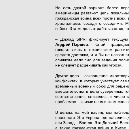
Но есть другой вариант, более ве
американцы развяжут цепь локальных
гражданская война всех против всех, 
христианами, соседи с соседями. М
войны. Эта модель отрабатывается, 
– Доклад SIPRI фиксирует текущую
Андрей Паршев
. – Китай – традици
говорит лишь о техническом развит
средств доставки, и я бы не назвал 
слишком мало сил для ведения полн
не следует расценивать как угрозу.
Другое дело – сокращение миротворче
конфликтах, в которых участвует са
временный военный союз для решени
вмешательства в дела суверенных го
соответственно, снизилось и число
проблемах – кризис не слишком спосо
В целом, на мой взгляд, мы наблюд
опасности. Это Европа, где начались
оси Запад – Восток. Это Дальний Вост
а также гражданская война в Китае.