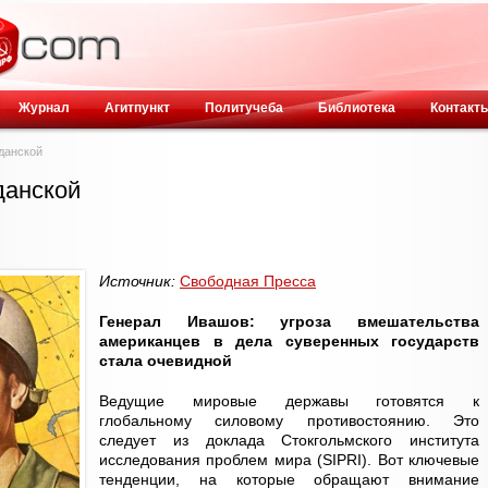
Журнал
Агитпункт
Политучеба
Библиотека
Контакт
данской
данской
Источник:
Свободная Пресса
Генерал Ивашов: угроза вмешательства
американцев в дела суверенных государств
стала очевидной
Ведущие мировые державы готовятся к
глобальному силовому противостоянию. Это
следует из доклада Стокгольмского института
исследования проблем мира (SIPRI). Вот ключевые
тенденции, на которые обращают внимание