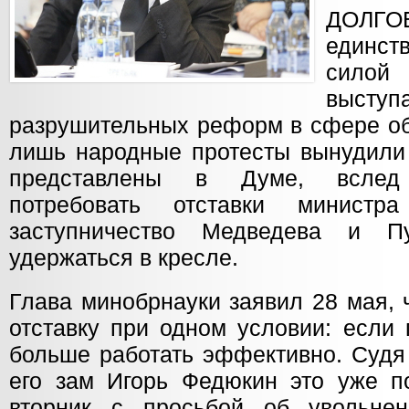
ДОЛГО
единст
силой
выст
разрушительных реформ в сфере об
лишь народные протесты вынудили 
представлены в Думе, вслед
потребовать отставки министр
заступничество Медведева и П
удержаться в кресле.
Глава минобрнауки заявил 28 мая, ч
отставку при одном условии: если 
больше работать эффективно. Судя
его зам Игорь Федюкин это уже п
вторник с просьбой об увольнен