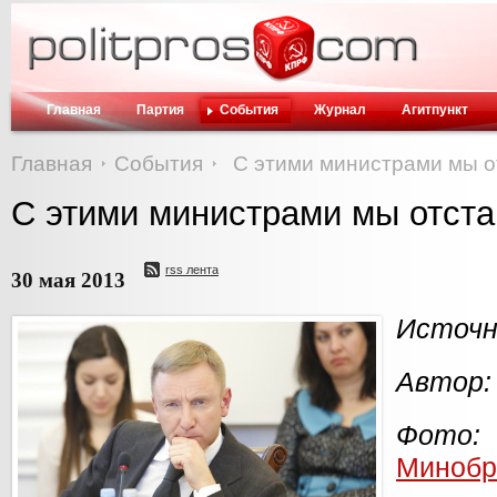
Главная
Партия
События
Журнал
Агитпункт
Главная
События
С этими министрами мы о
С этими министрами мы отста
rss лента
30 мая 2013
Источн
Автор:
Фо
Минобр