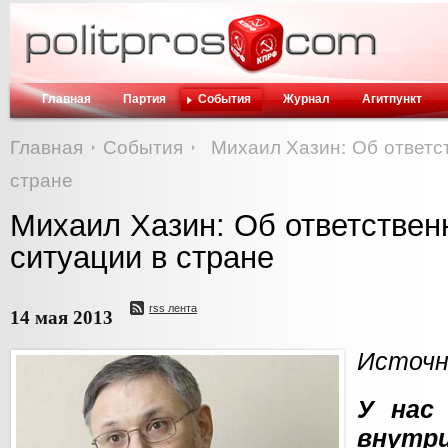
Главная
Партия
События
Журнал
Агитпункт
Главная
События
Михаил Хазин: Об ответс
стране
Михаил Хазин: Об ответствен
ситуации в стране
rss лента
14 мая 2013
Источн
У нас
внутр