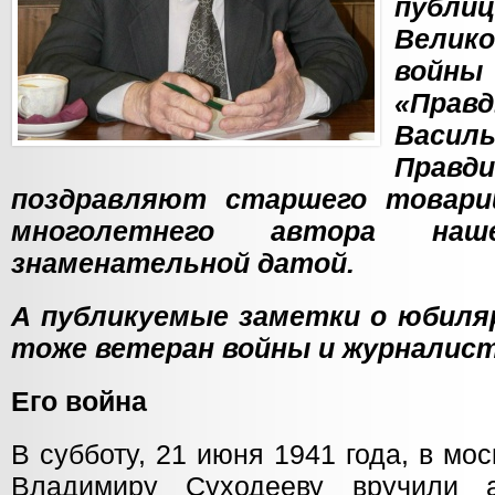
публи
Велик
войн
«Пра
Васил
Прав
поздравляют старшего товари
многолетнего автора на
знаменательной датой.
А публикуемые заметки о юбиляр
тоже ветеран войны и журналист
Его война
В субботу, 21 июня 1941 года, в м
Владимиру Суходееву вручили а