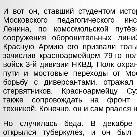
И вот он, ставший студентом исто
Московского педагогического ин
Ленина, по комсомольской путёв
сооружения оборонительных лини
Красную Армию его призвали тольк
зачислив красноармейцем 79-го по
войск 3-й дивизии НКВД. Полк охр
пути и мостовые переходы от Мо
борьбу с диверсантами, отражал
стервятников. Красноармейцу Су
также сопровождать на фронт
техникой. Конечно, он и сам рвался 
Но случилась беда. В декабре
открылся туберкулёз, и он был 