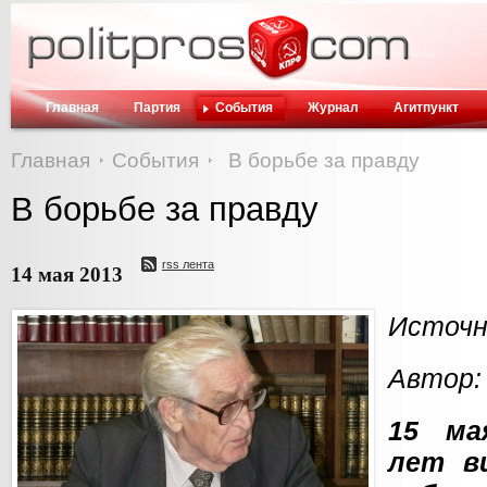
Главная
Партия
События
Журнал
Агитпункт
Главная
События
В борьбе за правду
В борьбе за правду
rss лента
14 мая 2013
Источн
Автор:
15 ма
лет в