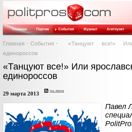
Главная
Партия
События
Журнал
Агитпункт
Главная
События
«Танцуют все!» Ил
единороссов
«Танцуют все!» Или ярославс
единороссов
rss лента
29 марта 2013
Павел 
спе
PolitPr