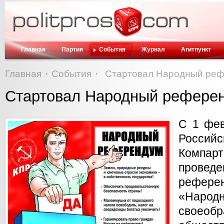
Главная
Партия
События
Журнал
Агитпункт
Главная
События
Стартовал Народный ре
Стартовал Народный рефере
С 1 фев
Росси
Компа
прове
рефе
«Народн
свое