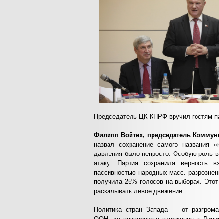
Председатель ЦК КПРФ вручил гостям п
Филипп Войтех, председатель Коммун
назвал сохранение самого названия «к
давления было непросто. Особую роль в
атаку. Партия сохранила верность 
пассивностью народных масс, разрознен
получила 25% голосов на выборах. Этот
раскалывать левое движение.
Политика стран Запада — от разгрома
ООН, до варварского вторжения в Ливи