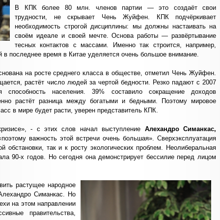
В КПК более 80 млн. членов партии — это создаёт свои
трудности, не скрывает Чень Жуйфен. КПК подчёркивает
необходимость строгой дисциплины: мы должны настаивать на
своём идеале и своей мечте. Основа работы — развёртывание
тесных контактов с массами. Именно так строится, например,
й в последнее время в Китае уделяется очень большое внимание.
нована на росте среднего класса в обществе, отметил Чень Жуйфен.
щается, растёт число людей за чертой бедности. Резко падают с 2007
ая способность населения. 39% составило сокращение доходов
енно растёт разница между богатыми и бедными. Поэтому мировое
асс в мире будет расти, уверен представитель КПК.
кризисе», - с этих слов начал выступление
Алехандро Симанкас,
«
поэтому важность этой встречи очень большая». Сверхэксплуатация
й обстановки, так и к росту экологических проблем. Неолиберальная
ала 90-х годов. Но сегодня она демонстрирует бессилие перед лицом
вить растущее народное
 Алехандро Симанкас. Но
хи на этом направлении
сивные правительства,