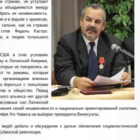
х странах, не уступают
ны объединяются между
брать их независимость.
я и в борьбе с кризисом,
 сильно, как на странах
 слов Фидель Кастро:
я, а теория тотального
 США в этих условиях
ку в Латинской Америке,
оторые не покорились их
ют те режимы, которые
т организациям военных
о бороться с попытками
огии в общество. Перед
кого альянса нет другой
рессивных сил Латинской
анения своей независимости и национально ориентированной политики.
тября Уго Чавеса на выборах президента Венесуэлы.
 ведёт дебаты и обсуждение с целью обновления социалистической
Кубинской революции.