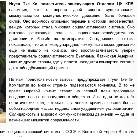
Нгуен Тхе Ки, заместитель заведующего Отделом ЦК КПВ,
напомнил, что с первых дней своего существования
международное коммунистическое движение было большой
силой. Оно добилось огромных перемен в истории человечества,
венцом которых стала мировая социалистическая система. Оно
сыграло решающую роль в национально-освободительном
движении и борьбе за демократию. Сегодняшняя практика
показывает, что хотя международное коммунистическое движение
ещё не вышло из кризиса, оно восстанавливается, уверен
представитель социалистического Вьетнама. Латинская Америка,
многие другие страны, где у власти находятся компартии сегодня
дают обнадёживающий пример.
Но нам предстоят новые вызовы, предупреждает Нгуен Тхе Ки.
Компартии во многих странах подвергаются гонениям. В то же
время мировой кризис ставит на первый план требование
создания нового справедливого общества. И сегодня не достаёт
политических сил, которые в условиях кризиса повели бы за
собой народные массы, недовольные ухудшением условий жизни.
Солидарность в мировом коммунистическом движении — один из
важнейших моментов современности.
дения социалистической системы в СССР и Восточной Европе Вьетнам