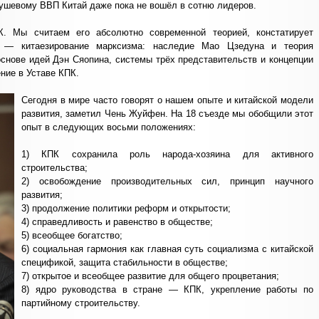
душевому ВВП Китай даже пока не вошёл в сотню лидеров.
. Мы считаем его абсолютно современной теорией, констатирует
а — китаезирование марксизма: наследие Мао Цзедуна и теория
основе идей Дэн Сяопина, системы трёх представительств и концепции
ние в Уставе КПК.
Сегодня в мире часто говорят о нашем опыте и китайской модели
развития, заметил Чень Жуйфен. На 18 съезде мы обобщили этот
опыт в следующих восьми положениях:
1) КПК сохранила роль народа-хозяина для активного
строительства;
2) освобождение производительных сил, принцип научного
развития;
3) продолжение политики реформ и открытости;
4) справедливость и равенство в обществе;
5) всеобщее богатство;
6) социальная гармония как главная суть социализма с китайской
спецификой, защита стабильности в обществе;
7) открытое и всеобщее развитие для общего процветания;
8) ядро руководства в стране — КПК, укрепление работы по
партийному строительству.