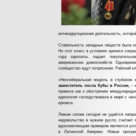
антикоррупционная деятельность, которо
Стабильность западных обществ была ос
Но этот класс в условиях кризиса сокра
года зарплаты, падает покупательн
американских домохозяйств. Одноврем
сообщество ждут потрясения. Рабочий кл
«Неолиберальная модель в глубоком 
заместитель посла Кубы в России, - 
привела как к обострению международно
идеология господствовала в мире с нач
кризиса.
Левым силам сегодня не удаётся напра
недовольство в нужное русло, считает
вдохновляющим примером являются успе
в Латинской Америке. Новые прогрес