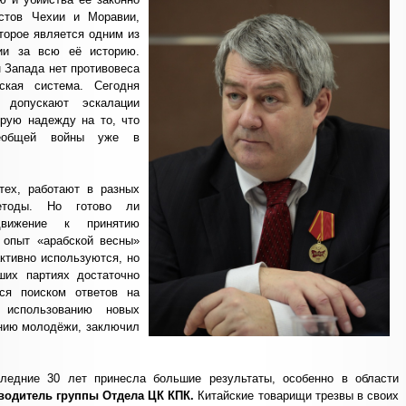
стов Чехии и Моравии,
торое является одним из
ии за всю её историю.
н Запада нет противовеса
ская система. Сегодня
 допускают эскалации
орую надежду на то, что
сеобщей войны уже в
тех, работают в разных
етоды. Но готово ли
движение к принятию
 опыт «арабской весны»
ктивно используются, но
ших партиях достаточно
ься поиском ответов на
использованию новых
нию молодёжи, заключил
ледние 30 лет принесла большие результаты, особенно в области
водитель группы Отдела ЦК КПК.
Китайские товарищи трезвы в своих