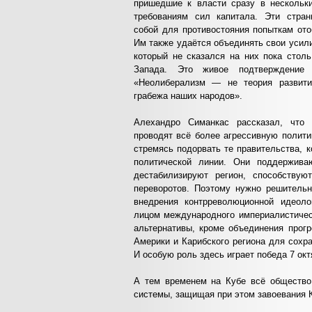
пришедшие к власти сразу в нескольки
требованиям сил капитала. Эти стра
собой для противостояния попыткам ото
Им также удаётся объединять свои усили
который не сказался на них пока столь
Запада. Это живое подтверждение
«Неолиберализм — не теория развити
грабежа наших народов».
Алехандро Симанкас рассказал, что
проводят всё более агрессивную полити
стремясь подорвать те правительства, к
политической линии. Они поддержива
дестабилизируют регион, способствую
переворотов. Поэтому нужно решительн
внедрения контрреволюционной идеол
лицом международного империалистичес
альтернативы, кроме объединения прог
Америки и Карибского региона для сохр
И особую роль здесь играет победа 7 ок
А тем временем на Кубе всё общество
системы, защищая при этом завоевания 