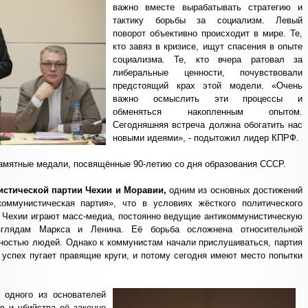
важно вместе вырабатывать стратегию и
тактику борьбы за социализм. Левый
поворот объективно происходит в мире. Те,
кто завяз в кризисе, ищут спасения в опыте
социализма. Те, кто вчера ратовал за
либеральные ценности, почувствовали
предстоящий крах этой модели. «Очень
важно осмыслить эти процессы и
обменяться накопленным опытом.
Сегодняшняя встреча должна обогатить нас
новыми идеями», - подытожил лидер КПРФ.
амятные медали, посвящённые 90-летию со дня образования СССР.
истической партии Чехии и Моравии,
одним из основных достижений
оммунистическая партия», что в условиях жёсткого политического
 Чехии играют масс-медиа, постоянно ведущие антикоммунистическую
взглядам Маркса и Ленина. Её борьба осложнена относительной
ностью людей. Однако к коммунистам начали прислушиваться, партия
 успех пугает правящие круги, и потому сегодня имеют место попытки
 одного из основателей
ю и убийства её законно