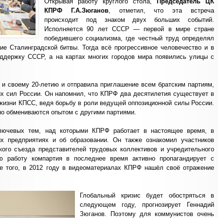
Открывая работу круглого стола,
Председатель ЦК
КПРФ Г.А.Зюганов
, отметил, что эта встреча
происходит под знаком двух больших событий.
Исполняется 90 лет СССР — первой в мире стране
победившего социализма, где честный труд определял
ие Сталинградской битвы. Тогда всё прогрессивное человечество и в
ддержку СССР, а на картах многих городов мира появились улицы с
 и своему 20-летию и отправила приглашение всем братским партиям,
х сил России. Он напомнил, что КПРФ два десятилетия существует в
жизни КПСС, ведя борьбу в роли ведущей оппозиционной силы России.
но обмениваются опытом с другими партиями.
ключевых тем, над которыми КПРФ работает в настоящее время, в
ых предприятиях и об образовании. Он также ознакомил участников
ского съезда представителей трудовых коллективов и учредительного
ю работу компартия в последнее время активно пропагандирует с
е того, в 2012 году в видеоматериалах КПРФ нашёл своё отражение
Глобальный кризис будет обостряться в
следующем году, прогнозирует Геннадий
Зюганов. Поэтому для коммунистов очень