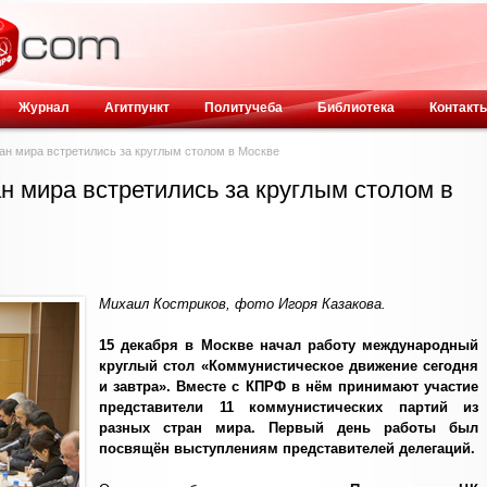
Журнал
Агитпункт
Политучеба
Библиотека
Контакт
н мира встретились за круглым столом в Москве
н мира встретились за круглым столом в
Михаил Костриков, фото Игоря Казакова.
15 декабря в Москве начал работу международный
круглый стол «Коммунистическое движение сегодня
и завтра». Вместе с КПРФ в нём принимают участие
представители 11 коммунистических партий из
разных стран мира. Первый день работы был
посвящён выступлениям представителей делегаций.