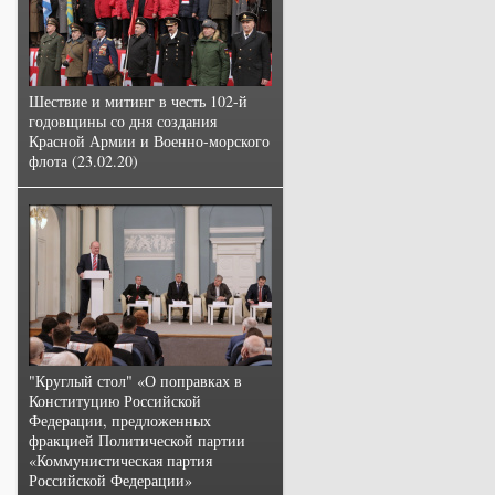
Шествие и митинг в честь 102-й
годовщины со дня создания
Красной Армии и Военно-морского
флота (23.02.20)
"Круглый стол" «О поправках в
Конституцию Российской
Федерации, предложенных
фракцией Политической партии
«Коммунистическая партия
Российской Федерации»