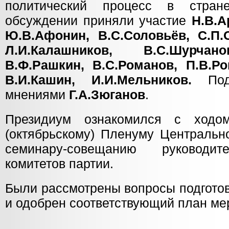
политический процесс в стран
обсуждении приняли участие
Н.В.А
Ю.В.Афонин, В.С.Соловьёв, С.П.О
Л.И.Калашников, В.С.Шурчано
В.Ф.Рашкин, В.С.Романов, П.В.Ро
В.И.Кашин, И.И.Мельников.
Подв
мнениями
Г.А.Зюганов
.
Президиум ознакомился с ходо
(октябрьскому) Пленуму Центральн
семинару-совещанию руководит
комитетов партии.
Были рассмотрены вопросы подгото
и одобрен соответствующий план ме