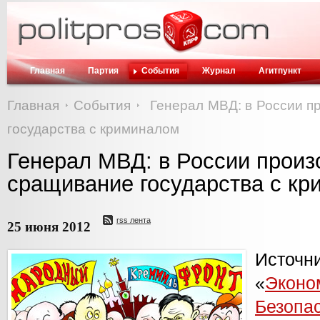
Главная
Партия
События
Журнал
Агитпункт
Главная
События
Генерал МВД: в России 
государства с криминалом
Генерал МВД: в России прои
сращивание государства с к
rss лента
25 июня 2012
Исто
«
Эконо
Безопа