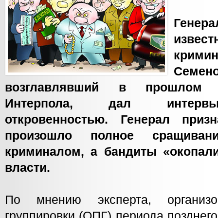
Генер
извес
крим
Семен
возглавлявший в прошлом 
Интерпола, дал интервь
откровенностью. Генерал приз
произошло полное сращиван
криминалом, а бандиты «окопали
власти.
По мнению эксперта, организо
группировки (ОПГ) периода позднег