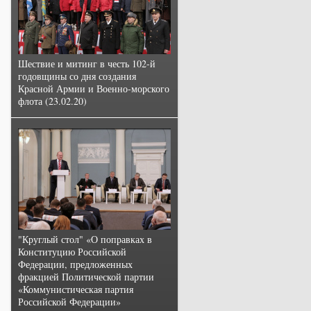
Шествие и митинг в честь 102-й
годовщины со дня создания
Красной Армии и Военно-морского
флота (23.02.20)
"Круглый стол" «О поправках в
Конституцию Российской
Федерации, предложенных
фракцией Политической партии
«Коммунистическая партия
Российской Федерации»