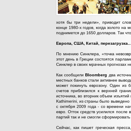
хотя бы три недели», приводит сло
конце 1980-х годов, когда золото на 
поднимется до 1650 долларов. Так что
Европа, США, Китай, перезагрузка
По мнению Синклера, «точка невозвр
этот день в Греции состоятся парлам
Синклер в своих мрачных прогнозах н
Как сообщили
Bloomberg
два источни
местных банков стали активнее выводи
может покинуть еврозону. Один из б
счетов приблизился к верхней гран
источника, во вторник объем изъятий
Kathimerini, из страны было выведено
с октября 2009 года - со времени на
евро. Отток средств усилился после 
партий так и не смогли сформировать
Сейчас, как пишет греческая пресс