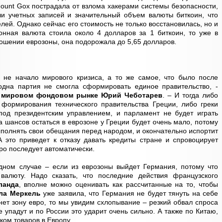
unt Gox пострадала от взлома хакерами системы безопасности,
ячи учетных записей и значительный объем валюты биткоин, что
ей. Однако сейчас его стоимость не только восстановилась, но и
онная валюта стоила около 4 долларов за 1 биткоин, то уже в
ошении еврозоны, она подорожала до 5,65 долларов.
 не начало мирового кризиса, а то же самое, что было после
одна партия не смогла сформировать единое правительство, -
 мировом фондовом рынке Юрий Чеботарев
. – И тогда либо
формирования технического правительства Греции, либо греки
 под президентским управлением, и парламент не будет играть
а шансов остаться в еврозоне у Греции будет очень мало, потому
ыполнять свои обещания перед народом, и окончательно испортит
 это приведет к отказу давать кредиты стране и спровоцирует
ро последует автоматически.
дном случае – если из еврозоны выйдет Германия, потому что
алюту. Надо сказать, что последние действия французского
ланда
, вполне можно оценивать как рассчитанные на то, чтобы
ла Меркель
уже заявила, что Германия не будет тянуть на себе
нет зону евро, то мы увидим схлопывание – резкий обвал спроса
 упадут и по России это ударит очень сильно. А также по Китаю,
ом товаров в Европу.