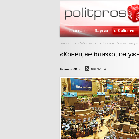
Главная
Партия
События
Главная
События
«Конец не близко, он уж
«Конец не близко, он уж
rss лента
15 июня 2012