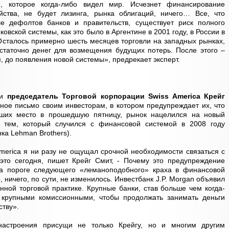
, которое когда-либо видел мир. Исчезнет финансирование
яйства, не будет лизинга, рынка облигаций, ничего… Все, что
е дефолтов банков и правительств, существует риск полного
овской системы, как это было в Аргентине в 2001 году, в России в
 Осталось примерно шесть месяцев торговли на западных рынках,
статочно денег для возмещения будущих потерь. После этого –
 до появления новой системы», предрекает эксперт.
 и
председатель Торговой корпорации Swiss America Крейг
ное письмо своим инвесторам, в котором предупреждает их, что
вших место в прошедшую пятницу, рынок нацелился на новый
 тем, который случился с финансовой системой в 2008 году
ка Lehman Brothers).
America я ни разу не ощущал срочной необходимости связаться с
 это сегодня, пишет Крейг Смит, - Почему это предупреждение
на пороге следующего «леманоподобного» краха в финансовой
, ничего, по сути, не изменилось. Инвестбанк J.P. Morgan объявил
нной торговой практике. Крупные банки, став больше чем когда-
 крупными комиссионными, чтобы продолжать занимать деньги
тву».
настроения присущи не только Крейгу, но и многим другим