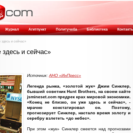
Журнал
Агитпункт
Политучеба
Библиотека
Контакт
е здесь и сейчас»
е здесь и сейчас»
Источник:
АНО «ИнПресс»
Легенда рынка, «золотой жук» Джим Синклер,
бывший советник Hunt Brothers, на своем сайте
jsmineset.com предрек крах мировой экономики.
«Конец не близко, он уже здесь и сейчас», -
мрачно констатировал он. Поэтому,
прогнозирует Синклер, настало время золоту и
серебру взлететь «до небес».
При этом «жук» Синклер смеется над прогнозами