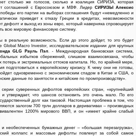
т столько же голосов, сколько и коалиция СИРИЗА, которая
 от соглашений с Евросоюзом и МВФ. Лидер
СИРИЗЫ Алексис
е победы его партии на выборах соглашения будут «немедленно и
атически приведет к отказу Греции в кредитах, невозможности
ет дефолт и выход из зоны евро, который наверняка спровоцирует
ить всю мировую финансовую систему.
 в реальную возможность. Если до этого дойдет, то это будет
e Global Macro Investor, исследовательском издании для крупных
онда GLG Рауль Пэл
. - Международная банковская система,
обальных избытков сбережений, слишком взаимосвязана, чтобы
 потерь и экстремальных оттоков капитала. Но, по крайней мере,
я подготовиться к европейскому кризису. К чему они не готовы,
оизойдет одновременно с экономическим спадом в Китае и США, о
ские данные по занятости и китайские по промпроизводству».
 серии суверенных дефолтов европейских стран, «крупнейший
 и утверждает, что шансов остановить это очень мало. По его
сударственный долг как таковой. Настоящая проблема в том, что
вляются залогом 700 трлн долларов в деривативах – производных
квивалентен 1200% мирового ВВП, и он «имеет крайне слабый
ы и необеспеченных бумажных денег – «большая перезагрузка»,
вский коллапс и массовые дефолты повлекут за собой самое