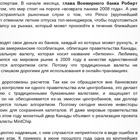
спертам. В начале месяца,
глава Всемирного банка Роберт
ом, что мир стоит на пороге «возврата паники 2008 года». А уже
страняться рыночные слухи о том, что Pimco (крупнейший
n отменили летние отпуска топ-менеджеров, чтобы подготовиться
апсу на рынках, который может произойти в течение ближайших
дят свои деньги из банков, каждый из которых может рухнуть, и
как американские гособлигации, облигации правительства Канады,
уальную валюту, которая носит название «биткоин». Любимец
вился на мировом рынке в 2009 году в качестве единственной
уется алгоритмом сети. Потому что традиционные валюты не
 слишком дорогими для использования в онлайн-транзакциях.
 дороговизны расчетов. Так как он обращается вне банковских
 контролем ни одного правительства или центробанка, это делает
нию с традиционными бумажными валютами, и защищает от
, он не обесценивается из-за эмиссии центробанков, как доллар
руется только алгоритмом. Поэтому сегодня многие инвесторы
коин для сохранения капиталов. И даже мировые правительства
в этом году монетный двор Канады объявил о реализации проекта
алюты MintChip.
оцентно надежным, с ним случаются неприятности в виде ошибок в
их атак. К примеру, в июне прошлого года одна из крупнейших