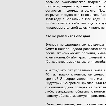
большое экономическое потрясение
торговли, перевозок, сельского хоз
останется – доллар и золото. Посл
закрытия фондовых рынков и всей банк
1998 году, в Бразилии в 1991 году…
чтобы защитить себя или сделать до
«надеваем стальной шлем и прячемся,
Кто не успел - тот опоздал
Эксперт по драгоценным металлам
Смит
в начале недели разослал сроч
после экономических событий, име
«леманоподобный» крах, сходный с
(банкротство американского инвестбан
«За тридцать лет управления Swiss 
40 тыс. наших клиентов, как делаю
срочно? Я твердо уверен, что мы 
индустрии. Со времен кризиса 2008-го
о 2-миллиардных потерях на рискова
либо, вынуждены облагать клиентов
нашему обанкротившемуся правительс
Стоит напомнить, что панические 