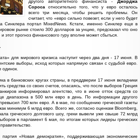
другого авторитетного финансиста -
Джорджа
Сороса
относительно того, что у евро осталось
всего три месяца, чтобы решить проблемы. Он
считает, что «евро сильно повезет, если у него будет
ва Синклера портал MixedNews. Кстати, именно Синклер еще в
мировом рынке стоило 300 долларов за унцию, предсказал что оно
 и этот прогноз финансового гуру вполне может сбыться.
…
ата» для мирового кризиса наступит через два дня - 17 июня. В
ентские выборы, исход которых напрямую связан с судьбой евро.
е одинок.
ка в банковских кругах страны, в преддверии 17 июня вкладчики
ть средства со своих счетов, опасаясь, что после выборов Греция
анкиров информировал агентство, что в июне отток средств со
ице диапазона в 500 млн евро в день. По информации другого
 превысил 700 млн евро. А в мае, по сообщению греческой газеты
 как минимум 6 млрд евро. Всего же, согласно оценкам Bloomberg,
чала греческого долгового шоу, греки вывели уже свыше 72 млрд
выборов в парламент 6 мая, по итогам которых лидеры греческих
 правительство.
а, партия «Новая демократия», поддерживающая экономические