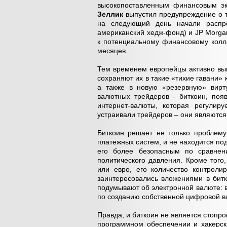
высокопоставленным финансовым эк
Зеллик
выпустил предупреждение о т
на следующий день начали распро
американский хедж-фонд) и JP Morga
к потенциальному финансовому колл
месяцев.
Тем временем европейцы активно выво
сохраняют их в такие «тихие гавани» 
а также в новую «резервную» вирт
валютных трейдеров - биткоин, поя
интернет-валюты, которая регулир
устраивали трейдеров – они являются
Биткоин решает не только проблему
платежных систем, и не находится под
его более безопасным по сравне
политического давления. Кроме того
или евро, его количество контроли
заинтересовались вложениями в бит
подумывают об электронной валюте: 
по созданию собственной цифровой в
Правда, и биткоин не является стопр
программном обеспечении и хакерск