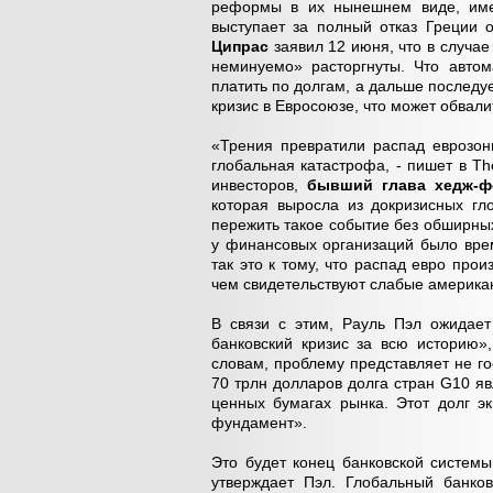
реформы в их нынешнем виде, имее
выступает за полный отказ Греции
Ципрас
заявил 12 июня, что в случа
неминуемо» расторгнуты. Что автом
платить по долгам, а дальше последу
кризис в Евросоюзе, что может обвал
«Трения превратили распад еврозоны
глобальная катастрофа, - пишет в Th
инвесторов,
бывший глава хедж-ф
которая выросла из докризисных гл
пережить такое событие без обширных
у финансовых организаций было врем
так это к тому, что распад евро пр
чем свидетельствуют слабые американ
В связи с этим, Рауль Пэл ожидает
банковский кризис за всю историю»,
словам, проблему представляет не го
70 трлн долларов долга стран G10 я
ценных бумагах рынка. Этот долг э
фундамент».
Это будет конец банковской систем
утверждает Пэл. Глобальный банко