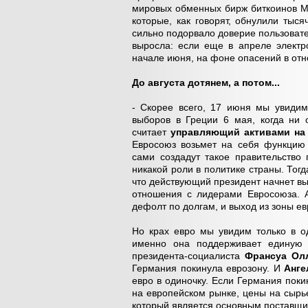
мировых обменных бирж биткоинов Mo
которые, как говорят, обнулили тыс
сильно подорвало доверие пользовател
выросла: если еще в апреле электр
начале июня, на фоне опасений в отн
До августа дотянем, а потом...
- Скорее всего, 17 июня мы увидим
выборов в Греции 6 мая, когда ни 
считает
управляющий активами на
Евросоюз возьмет на себя функцию 
сами создадут такое правительство
никакой роли в политике страны. Тогд
что действующий президент начнет в
отношения с лидерами Евросоюза. А
дефолт по долгам, и выход из зоны ев
Но крах евро мы увидим только в о
именно она поддерживает единую в
президента-социалиста
Франсуа Ол
Германия покинула еврозону. И
Анге
евро в одиночку. Если Германия поки
на европейском рынке, цены на сырье
который является основным поставщик