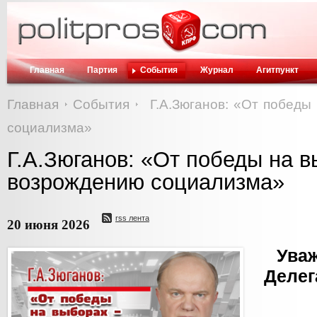
Главная
Партия
События
Журнал
Агитпункт
Главная
События
Г.А.Зюганов: «От победы
социализма»
Г.А.Зюганов: «От победы на в
возрождению социализма»
rss лента
20 июня 2026
Ува
Делег