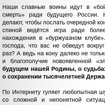
Наши славные воины идут в «бой
смерть» ради будущего России. 
делают, чтобы послать очередной кон
спиной ведётся игра ради боле
нахождения в «буржуазном клубе»
господа, что вас не обведут вокру
раз? А ведь на кону далеко не толь
и благополучие новоявленной «э
будущем нашей Родины, о судьба
о сохранении тысячелетней Держ
По Интернету гуляет любопытная шу
со сложной и непонятной ситуац