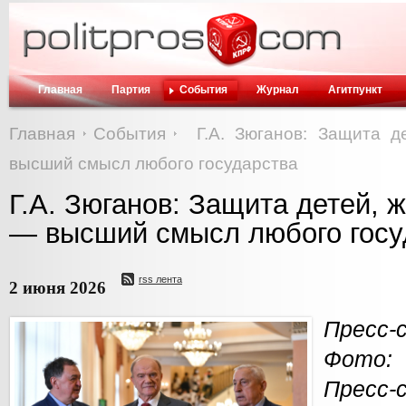
Главная
Партия
События
Журнал
Агитпункт
Главная
События
Г.А. Зюганов: Защита 
высший смысл любого государства
Г.А. Зюганов: Защита детей, 
— высший смысл любого госу
rss лента
2 июня 2026
Пресс-
Фото:
Пресс-