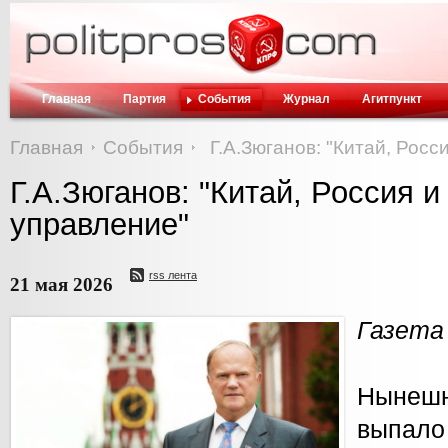
Главная
Партия
События
Журнал
Агитпункт
Главная
События
Г.А.Зюганов: "Китай, Росс
Г.А.Зюганов: "Китай, Россия и
управление"
rss лента
21 мая 2026
Газета 
Ныне
выпа