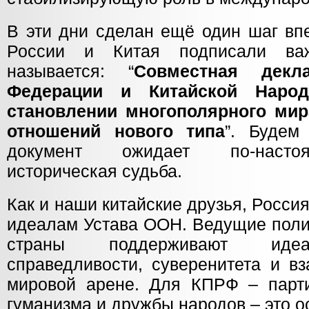
В эти дни сделан ещё один шаг вп
России и Китая подписали ва
называется: “
Совместная декл
Федерации и Китайской Народ
становлении многополярного ми
отношений нового типа
”. Будем
документ ожидает по-насто
историческая судьба.
Как и наши китайские друзья, Росс
идеалам Устава ООН. Ведущие поли
страны поддерживают идеа
справедливости, суверенитета и в
мировой арене. Для КПРФ – парти
гуманизма и дружбы народов – это о