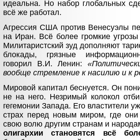
идеальна. Но набор глобальных сд
всё же работал.
Агрессия США против Венесуэлы пе
на Иран. Всё более громкие угрозы
Милитаристский зуд дополняют тари
блокады, грязные информацион
говорил В.И. Ленин:
«Политическ
вообще стремление к насилию и к р
Мировой капитал беснуется. Он пон
не на него. Незримый колокол отб
гегемонии Запада. Его властители у
страх перед новым миром, где они
свою волю другим странам и народа
олигархии становятся всё бол