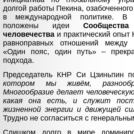
долгой работы Пекина, озабоченног
в международной политике. В 
положены идеи
Сообществ
человечества
и практический опыт
равноправных отношений между с
«Один пояс, один путь» – прекр
подхода.
Председатель КНР Си Цзиньпин по
котором мы живём, разнообр
Многообразие делает человеческую
какая она есть, и служит пос
жизненной энергии и движущей си
Трудно не согласиться с генеральны
Слишком долго в мире доминиро