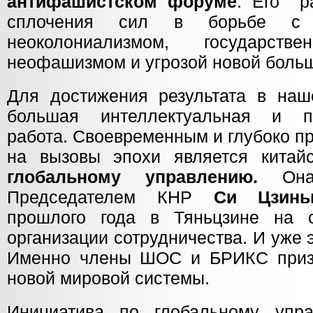
антифашистском форуме
. Его р
сплочения сил в борьбе с 
неоколониализмом, государств
неофашизмом и угрозой новой боль
Для достижения результата в наш
большая интеллектуальная и пра
работа. Своевременным и глубоко п
на вызовы эпохи является кита
глобальному управлению.
Он
Председателем КНР
Си Цзинь
прошлого года в Тяньцзине на 
организации сотрудничества. И уже 
Именно члены ШОС и БРИКС призв
новой мировой системы.
Инициатива по глобальному упра