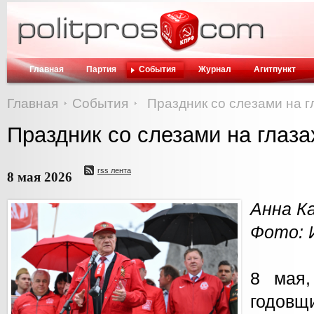
Главная
Партия
События
Журнал
Агитпункт
Главная
События
Праздник со слезами на г
Праздник со слезами на глаза
rss лента
8 мая 2026
Анна К
Фото: 
8 мая,
годо