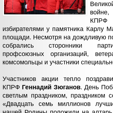
Велик
войне
КПРФ 
избирателями у памятника Карлу М
площади. Несмотря на дождливую по
собрались сторонники парти
профсоюзных организаций, ветер
комсомольцы и участники специальн
Участников акции тепло поздрав
КПРФ
Геннадий
Зюганов
. День По
светлым праздником, праздником с
«Двадцать семь миллионов лучш
нашей Родины положили на алтарь