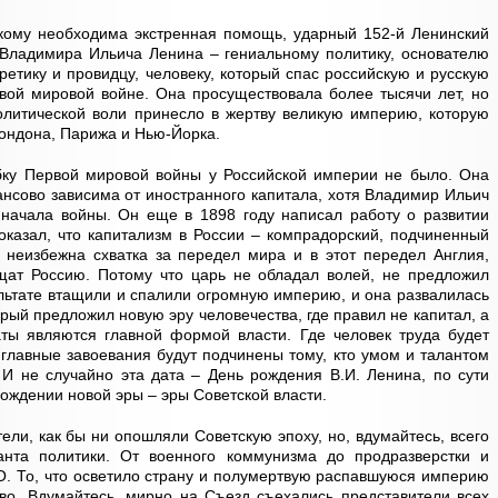
 кому необходима экстренная помощь, ударный 152-й Ленинский
Владимира Ильича Ленина – гениальному политику, основателю
ретику и провидцу, человеку, который спас российскую и русскую
рвой мировой войне. Она просуществовала более тысячи лет, но
олитической воли принесло в жертву великую империю, которую
Лондона, Парижа и Нью-Йорка.
убку Первой мировой войны у Российской империи не было. Она
нсово зависима от иностранного капитала, хотя Владимир Ильич
 начала войны. Он еще в 1898 году написал работу о развитии
показал, что капитализм в России – компрадорский, подчиненный
 неизбежна схватка за передел мира и в этот передел Англия,
ат Россию. Потому что царь не обладал волей, не предложил
ультате втащили и спалили огромную империю, и она развалилась
орый предложил новую эру человечества, где правил не капитал, а
аты являются главной формой власти. Где человек труда будет
 главные завоевания будут подчинены тому, кто умом и талантом
 И не случайно эта дата – День рождения В.И. Ленина, по сути
рождении новой эры – эры Советской власти.
ели, как бы ни опошляли Советскую эпоху, но, вдумайтесь, всего
нта политики. От военного коммунизма до продразверстки и
. То, что осветило страну и полумертвую распавшуюся империю
во. Вдумайтесь, мирно на Съезд съехались представители всех