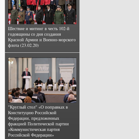
Шествие и митинг в честь 102-й
годовщины со дня создания
Красной Армии и Военно-морского
флота (23.02.20)
"Круглый стол" «О поправках в
Конституцию Российской
Федерации, предложенных
фракцией Политической партии
«Коммунистическая партия
Российской Федерации»