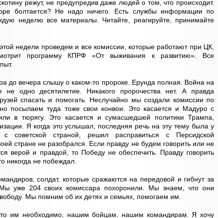
скотину режут, не предупредив даже людей о том, что происходит.
оре болтается? Не надо ничего. Есть службы информации по
дую неделю все материалы. Читайте, реагируйте, принимайте
этой недели проведем и все комиссии, которые работают при ЦК,
мотрит программу КПРФ «От выживания к развитию». Все
пыт.
ра до вечера слышу о каком-то пророке. Ерунда полная. Война на
 не одно десятилетие. Никакого пророчества нет. А правда
друзей спасать и помогать. Неслучайно мы создали комиссии по
но посылаем туда тоже свои конвои. Это касается и Мадуро с
или в тюрягу. Это касается и сумасшедшей политики Трампа,
зации. Я когда это услышал, последняя речь на эту тему была у
 с советской страной, решил расправиться с Персидской
оей стране не разобрался. Если правду не будем говорить или не
тся верой и правдой, то Победу не обеспечить. Правду говорить
то никогда не побеждал.
омандиров, солдат, которые сражаются на передовой и гибнут за
 Мы уже 204 своих комиссара похоронили. Мы знаем, что они
свободу. Мы помним об их детях и семьях, помогаем им.
что им необходимо, нашим бойцам, нашим командирам. Я хочу