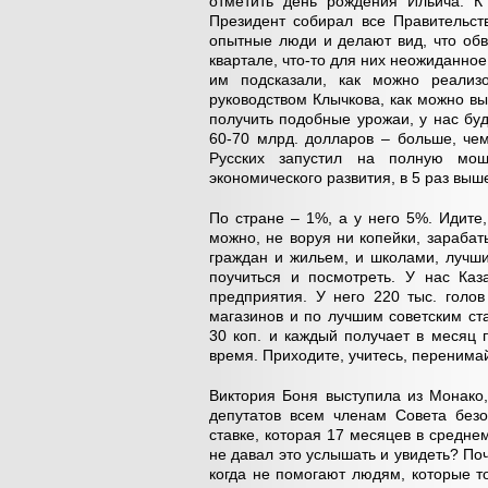
отметить день рождения Ильича. К
Президент собирал все Правительст
опытные люди и делают вид, что обв
квартале, что-то для них неожиданно
им подсказали, как можно реали
руководством Клычкова, как можно в
получить подобные урожаи, у нас буд
60-70 млрд. долларов – больше, чем
Русских запустил на полную мо
экономического развития, в 5 раз выше
По стране – 1%, а у него 5%. Идите, 
можно, не воруя ни копейки, зарабат
граждан и жильем, и школами, лучши
поучиться и посмотреть. У нас Ка
предприятия. У него 220 тыс. голов
магазинов и по лучшим советским ст
30 коп. и каждый получает в месяц п
время. Приходите, учитесь, перенимай
Виктория Боня выступила из Монако
депутатов всем членам Совета безо
ставке, которая 17 месяцев в среднем
не давал это услышать и увидеть? По
когда не помогают людям, которые т