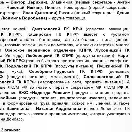
арь –
Виктор Царихин
), Владимира (первый секретарь -
Антон
рь –
Николай Яшкин
), Нижнего Новогорода (первый секретарь -
екретарь –
Иван Дынкович
) Рязани (первый секретарь –
Денис
–
Людмила Воробьева)
и другие товарищи.
 этот конвой:
Дмитровский ГК КРФ
(средства эвакуации,
 ГК КПРФ, Каширский ГК КПРФ
вместе с Рустамом
варочный аппарат, болторезы, газовые баллоны, пила цепная,
и, газовые горелки, диски по металлу, комплект отверток и многое
и
Озёрское первичное отделение КПРФ, Луховицкий ГК
а б/п и др),
Люберецкий ГК КПРФ
(продукты питания),
Наро-
кий ГК КПРФ
(лапша быстрого приготовления, влажные салфетки,
Ф, Подольский ГК КПРФ
(продукты питания),
Пушкинский ГК
ода, мука),
Серебряно-Прудский ГК КПРФ
(денежные
РФ
(продукты питания, медикаменты),
Солнечногорский ГК
овский ГК КПРФ
(маскировочные сети, продукты питания.). А
ление ЛКСМ РФ во главе с первым секретарем МК ЛКСМ РФ
А.
тделение
ВЖС «Надежда России»
(продукты питания, средства
войны»
(продукты питания, кондитерские изделия), телеканал
е в формировании груза приняли: совхоз им. Ленина, а также
ая Васильева - Наталья Андрианова
и член Ленинского ГК
агодарность выражаем предпринимателям, которые участвуют в
на Донбасс.
 Зюганов: