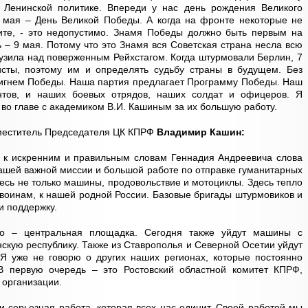
ь Ленинской политике. Впереди у нас день рождения Великого
 мая – День Великой Победы. А когда на фронте некоторые не
ите, - это недопустимо. Знамя Победы должно быть первым на
 – 9 мая. Потому что это Знамя вся Советская страна несла всю
узила над поверженным Рейхстагом. Когда штурмовали Берлин, 7
сты, поэтому им и определять судьбу страны в будущем. Без
тигнем Победы. Наша партия предлагает Программу Победы. Наш
нтов, и наших боевых отрядов, наших солдат и офицеров. Я
во главе с академиком В.И. Кашиным за их большую работу.
меститель Председателя ЦК КПРФ
Владимир Кашин:
ь к искренним и правильным словам Геннадия Андреевича слова
 нашей важной миссии и большой работе по отправке гуманитарных
десь не только машины, продовольствие и мотоциклы. Здесь тепло
воинам, к нашей родной России. Базовые бригады штурмовиков и
и поддержку.
то – центральная площадка. Сегодня также уйдут машины с
нскую республику. Также из Ставрополья и Северной Осетии уйдут
Я уже не говорю о других наших регионах, которые постоянно
В первую очередь – это Ростовский областной комитет КПРФ,
 организации.
 серьезная работа, которая всех нас единит. Своей работой мы