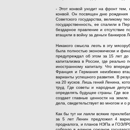
- Этот конвой уходит на фронт тем,
конвой. Он посвящен дню рождения 
Советского государства, великому тео
государственность, ее спалили в Пе
бездарное правление и отсутствие п
втащили в войну за деньги банкиров 
Никакого смысла лезть в эту мясор
была полностью экономически и фина
предупреждал об этом за 15 лет до
капитализма в России, где реально 
иностранному капиталу. Что впереди
Франция и Германия неизбежно втащ
варианты успешного развития. В рез
на 20 кусков. Лишь гений Ленина, кот
труд. Где советы и народные депут
определять будущее страны. Где все
создает главные ценности на земле.
дела, свидетельствует во многом и о 
Как бы тут ни лаяли всякие прихлебат
за 5 лет Ленин предложил 4 вариа
продналога, и планов НЭПа и ГОЭЛРО
собрало в единое союзное государст