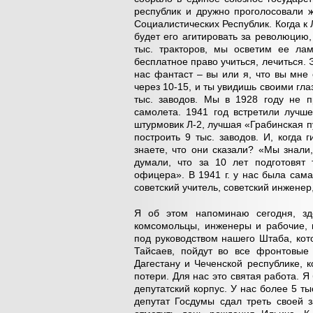
республик и дружно проголосовали 
Социалистических Республик. Когда к 
будет его агитировать за революцию
тыс. тракторов, мы осветим ее ла
бесплатное право учиться, лечиться. 
нас фантаст – вы или я, что вы мне 
через 10-15, и ты увидишь своими гла
тыс. заводов. Мы в 1928 году не п
самолета. 1941 год встретили лучш
штурмовик Л-2, лучшая «Грабинская п
построить 9 тыс. заводов. И, когда
знаете, что они сказали? «Мы знали
думали, что за 10 лет подготовят 
офицера». В 1941 г. у нас была сам
советский учитель, советский инженер,
Я об этом напоминаю сегодня, зд
комсомольцы, инженеры и рабочие, 
под руководством нашего Штаба, кот
Тайсаев, пойдут во все фронтовые
Дагестану и Чеченской республике, 
потери. Для нас это святая работа. 
депутатский корпус. У нас более 5 ты
депутат Госдумы сдал треть своей 