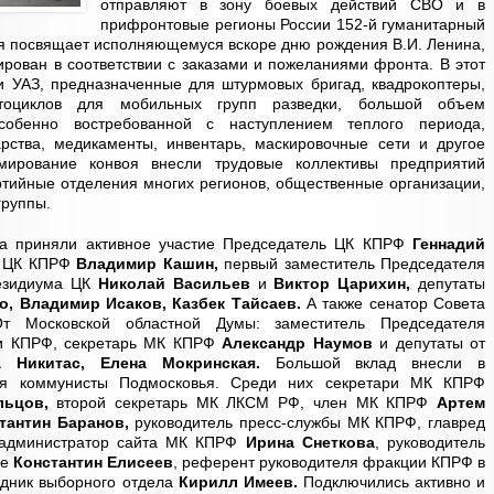
отправляют в зону боевых действий СВО и в
прифронтовые регионы России 152-й гуманитарный
ия посвящает исполняющемуся вскоре дню рождения В.И. Ленина,
ирован в соответствии с заказами и пожеланиями фронта. В этот
и УАЗ, предназначенные для штурмовых бригад, квадрокоптеры,
отоциклов для мобильных групп разведки, большой объем
собенно востребованной с наступлением теплого периода,
арства, медикаменты, инвентарь, маскировочные сети и другое
ирование конвоя внесли трудовые коллективы предприятий
артийные отделения многих регионов, общественные организации,
группы.
за приняли активное участие Председатель ЦК КПРФ
Геннадий
я ЦК КПРФ
Владимир Кашин,
первый заместитель Председателя
езидиума ЦК
Николай Васильев
и
Виктор Царихин,
депутаты
, Владимир Исаков, Казбек Тайсаев.
А также сенатор Совета
От Московской областной Думы: заместитель Председателя
ии КПРФ, секретарь МК КПРФ
Александр Наумов
и депутаты от
а Никитас, Елена Мокринская.
Большой вклад внесли в
оя коммунисты Подмосковья. Среди них секретари МК КПРФ
льцов,
второй секретарь МК ЛКСМ РФ, член МК КПРФ
Артем
тантин Баранов,
руководитель пресс-службы МК КПРФ, главред
 администратор сайта МК КПРФ
Ирина Снеткова
, руководитель
ме
Константин Елисеев
, референт руководителя фракции КПРФ в
дник выборного отдела
Кирилл Имеев.
Подключились активно и