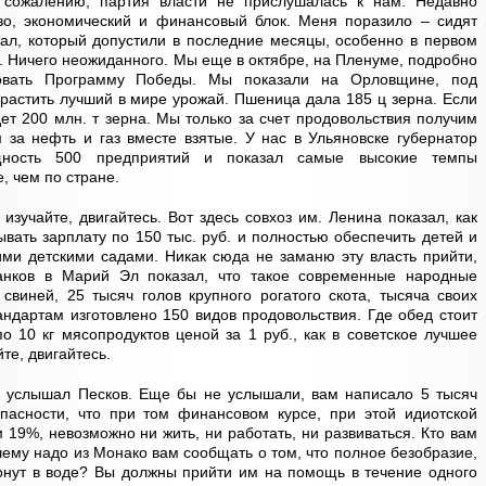
 сожалению, партия власти не прислушалась к нам. Недавно
во, экономический и финансовый блок. Меня поразило – сидят
ал, который допустили в последние месяцы, особенно в первом
е. Ничего неожиданного. Мы еще в октябре, на Пленуме, подробно
зовать Программу Победы. Мы показали на Орловщине, под
ырастить лучший в мире урожай. Пшеница дала 185 ц зерна. Если
ет 200 млн. т зерна. Мы только за счет продовольствия получим
 за нефть и газ вместе взятые. У нас в Ульяновске губернатор
щность 500 предприятий и показал самые высокие темпы
, чем по стране.
изучайте, двигайтесь. Вот здесь совхоз им. Ленина показал, как
ывать зарплату по 150 тыс. руб. и полностью обеспечить детей и
ми детскими садами. Никак сюда не заманю эту власть прийти,
занков в Марий Эл показал, что такое современные народные
 свиней, 25 тысяч голов крупного рогатого скота, тысяча своих
андартам изготовлено 150 видов продовольствия. Где обед стоит
о 10 кг мясопродуктов ценой за 1 руб., как в советское лучшее
те, двигайтесь.
, услышал Песков. Еще бы не услышали, вам написало 5 тысяч
пасности, что при том финансовом курсе, при этой идиотской
 19%, невозможно ни жить, ни работать, ни развиваться. Кто вам
чему надо из Монако вам сообщать о том, что полное безобразие,
онут в воде? Вы должны прийти им на помощь в течение одного