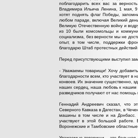
поблагодарить всех вас за верност
Владимира Ильича Ленина, 1 мая, 9
хотят поднять флаг Победы, запомн
любом параде, включая Великий день
Великую Отечественную войну и водр
из 10 были комсомольцы и коммуни
социализма, без верности мы не дос
опыт, в том числе, поддержки фро
благодарю Штаб протестных действий 
Перед присутствующими выступил за
- Уважаемы товарищи! Хочу добавит
благодарности всем, кто участвует в
конвоев. Их значение существенно, з
наших сердец, наша любовь к нашим 
разведчиков получают от нас помощь 
Геннадий Андреевич сказал, что э
Северного Кавказа в Дагестан, в Чече
машины в том числе и на Донбасс. 
участвуют в этой большой работе. 
Воронежские и Тамбовские областные
Уважаемые товарищи – это большая и