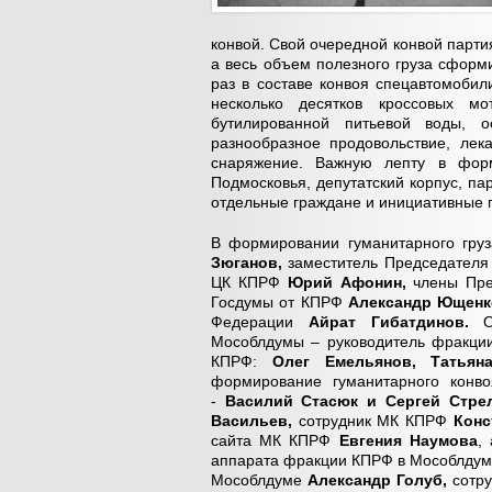
конвой. Свой очередной конвой парт
а весь объем полезного груза сформ
раз в составе конвоя спецавтомобил
несколько десятков кроссовых м
бутилированной питьевой воды, о
разнообразное продовольствие, лек
снаряжение. Важную лепту в форм
Подмосковья, депутатский корпус, п
отдельные граждане и инициативные 
В формировании гуманитарного гру
Зюганов,
заместитель Председател
ЦК КПРФ
Юрий Афонин,
члены Пр
Госдумы от КПРФ
Александр Ющенко
Федерации
Айрат Гибатдинов.
Мособлдумы – руководитель фракц
КПРФ:
Олег Емельянов, Татьян
формирование гуманитарного конв
-
Василий Стасюк и Сергей Стре
Васильев,
сотрудник МК КПРФ
Конс
сайта МК КПРФ
Евгения Наумова
,
аппарата фракции КПРФ в Мособлду
Мособлдуме
Александр Голуб,
сотру