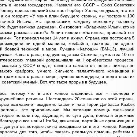
жить в новом государстве. Назвали его СССР – Союз Советских
Ленину пришел великий фантаст Герберт Уэллс, он думал, что тот
, а он говорит: «У меня план будущего страны, мы построим 100
мпочкой Ильича, мы предоставим каждому молодому человеку
Это будет великая держава». Он говорит: «Владимир Ильич, кто из
сказки рассказываете?» Ленин говорит: «Батенька, приезжай лет
зами». Тот приехал через 14 лет и ахнул. Страна уже построила 5
роизводили ни одной машины, комбайна, трактора, ни одного
ей боевой техникой в мире. Лучшие «Катюши» (БМ-13), лучший
ушка». Наша страна, под руководством Сталина, сумела за 10 лет
 гитлеровских главарей допрашивали на Нюрнбергском процессе,
, сколько у СССР солдат, танков и самолетов, но мы никогда не
такого храброго, умного, сильного, талантливого командира и
ая грамотная страна в мире, лучшие командиры, и подготовил их
 советский ученый. Вот, что такое прорыв в будущее.
есь, потому что в этот конвой вложились все – пионеры и
крупнейшие регионы. Шестнадцать 20-тонников со всей страны,
орый возглавляет академик Кашин и наш Герой Донбасса Казбек
 регионы, все приграничные. Мы активную помощь оказываем
которые попали под водопад и, по сути дела, понесли огромные
Я благодарю все наши Штабы, движения, партийные организации и
с. депутатов, которые лично вкладываются в этот конвой. Каждый
зарплаты для того, чтобы оказать реальную помощь ребятам и