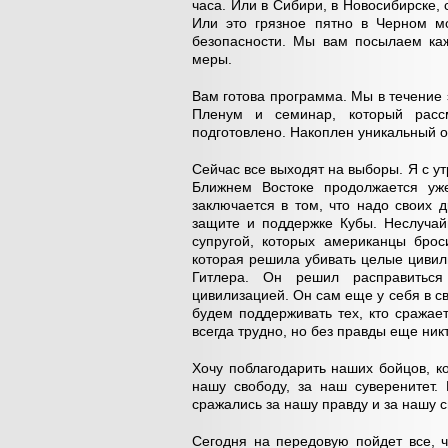
часа. Или в Сибири, в Новосибирске, 
Или это грязное пятно в Черном м
безопасности. Мы вам посылаем каж
меры.
Вам готова программа. Мы в течение 
Пленум и семинар, который расс
подготовлено. Накоплен уникальный о
Сейчас все выходят на выборы. Я с ут
Ближнем Востоке продолжается уже
заключается в том, что надо своих 
защите и поддержке Кубы. Неслучай
супругой, которых американцы брос
которая решила убивать целые цивили
Гитлера. Он решил расправиться
цивилизацией. Он сам еще у себя в св
будем поддерживать тех, кто сражае
всегда трудно, но без правды еще ник
Хочу поблагодарить наших бойцов, к
нашу свободу, за наш суверенитет.
сражались за нашу правду и за нашу 
Сегодня на передовую пойдет все, 