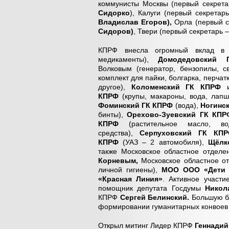
коммунисты Москвы (первый секрет
Сидорко
), Калуги (первый секрета
Владислав Егоров),
Орла (первый с
Сидоров)
, Твери (первый секретарь 
КПРФ внесла огромный вклад в
медикаменты),
Домодедовский
Волковым (генератор, бензопилы, с
комплект для пайки, болгарка, перчатк
другое),
Коломенский ГК КПРФ
КПРФ
(крупы, макароны, вода, лапш
Фоминский ГК КПРФ
(вода),
Ногинс
бинты),
Орехово-Зуевский ГК КПР
КПРФ
(растительное масло, в
средства),
Серпуховский ГК КП
КПРФ
(УАЗ – 2 автомобиля),
Щёлк
также Московское областное отде
Корневым,
Московское областное о
личной гигиены),
МОО ООО «Дети 
«Красная Линия»
. Активное участи
помощник депутата Госдумы
Никол
КПРФ
Сергей Белинский.
Большую бл
формировании гуманитарных конвоев 
Открыл митинг Лидер КПРФ
Геннадий