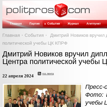
Главная
Партия
События
Журнал
Агитпункт
Главная
События
Дмитрий Новиков вручил
политической учебы ЦК КПРФ
Дмитрий Новиков вручил дип
Центра политической учебы 
rss лента
22 апреля 2024
Пресс-
Фото: 
учебы 