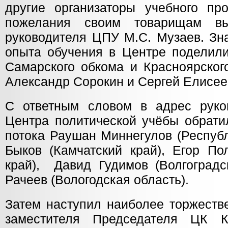
другие организаторы учебного пр
пожелания своим товарищам вы
руководителя ЦПУ М.С. Музаев. Зн
опыта обучения в Центре поделили
Самарского обкома и Красноярско
Александр Сорокин и Сергей Елисе
С ответным словом в адрес рук
Центра политической учёбы обрати
потока Раушан Миннегулов (Республ
Быков (Камчатский край), Егор По
край), Давид Гудимов (Волгоградс
Рачеев (Вологодская область).
Затем наступил наиболее торжеств
заместителя Председателя ЦК 